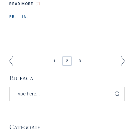
READ MORE
FB.
IN.
PAGINAZIONE
1
2
3
DEGLI
Ricerca
ARTICOLI
Search
Categorie