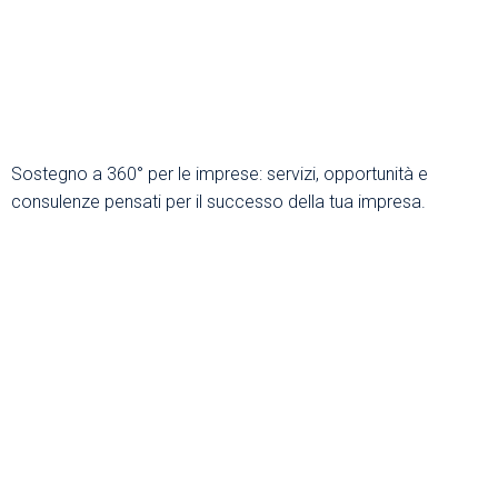
I VANTAGGI DI ESSERE
SOCI
Sostegno a 360° per le imprese: servizi, opportunità e
consulenze pensati per il successo della tua impresa.
COME ASSOCIARSI
ULTIME NEWS