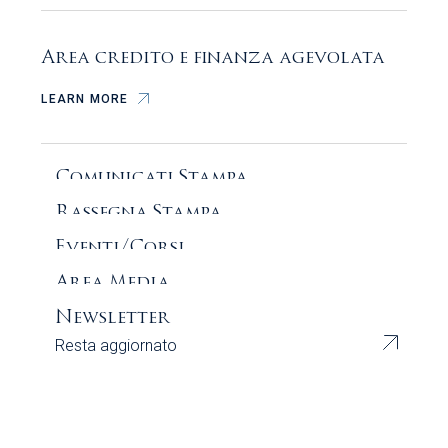
Area credito e finanza agevolata
LEARN MORE
Comunicati Stampa
In primo piano
Ultime notizie
Rassegna Stampa
Dicono di noi​
Eventi/Corsi
Prossimi appuntamenti​
Area Media
Voci dal territorio
Newsletter
Resta aggiornato