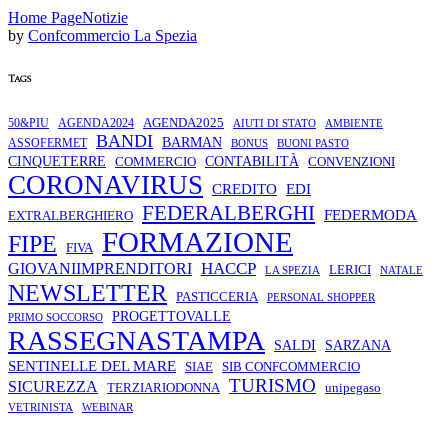
Home Page
Notizie
by
Confcommercio La Spezia
Tags
AGENDA2025
50&PIU
AGENDA2024
AMBIENTE
AIUTI DI STATO
BANDI
BARMAN
ASSOFERMET
BONUS
BUONI PASTO
CINQUETERRE
COMMERCIO
CONTABILITÀ
CONVENZIONI
CORONAVIRUS
CREDITO
EDI
FEDERALBERGHI
FEDERMODA
EXTRALBERGHIERO
FORMAZIONE
FIPE
FIVA
HACCP
GIOVANIIMPRENDITORI
LERICI
LA SPEZIA
NATALE
NEWSLETTER
PASTICCERIA
PERSONAL SHOPPER
PROGETTOVALLE
PRIMO SOCCORSO
RASSEGNASTAMPA
SALDI
SARZANA
SENTINELLE DEL MARE
SIAE
SIB CONFCOMMERCIO
TURISMO
SICUREZZA
TERZIARIODONNA
unipegaso
VETRINISTA
WEBINAR