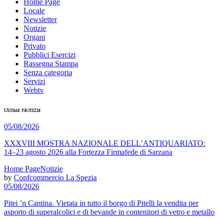
Home Page
Locale
Newsletter
Notizie
Organi
Privato
Pubblici Esercizi
Rassegna Stampa
Senza categoria
Servizi
Webtv
Ultime Notizie
05/08/2026
XXXVIII MOSTRA NAZIONALE DELL’ANTIQUARIATO:
14–23 agosto 2026 alla Fortezza Firmafede di Sarzana
Home Page
Notizie
by
Confcommercio La Spezia
05/08/2026
Pitei ’n Cantina. Vietata in tutto il borgo di Pitelli la vendita per
asporto di superalcolici e di bevande in contenitori di vetro e metallo