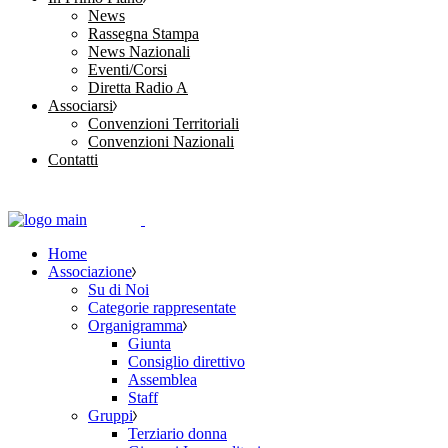
News
Rassegna Stampa
News Nazionali
Eventi/Corsi
Diretta Radio A
Associarsi
Convenzioni Territoriali
Convenzioni Nazionali
Contatti
Home
Associazione
Su di Noi
Categorie rappresentate
Organigramma
Giunta
Consiglio direttivo
Assemblea
Staff
Gruppi
Terziario donna