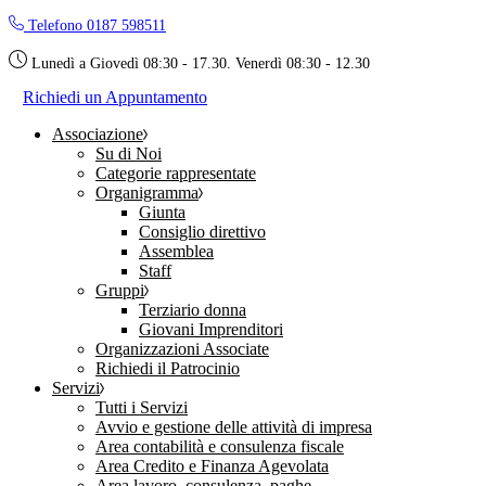
Skip
Telefono 0187 598511
to
the
Lunedì a Giovedì 08:30 - 17.30. Venerdì 08:30 - 12.30
content
Richiedi un Appuntamento
Associazione
Su di Noi
Categorie rappresentate
Organigramma
Giunta
Consiglio direttivo
Assemblea
Staff
Gruppi
Terziario donna
Giovani Imprenditori
Organizzazioni Associate
Richiedi il Patrocinio
Servizi
Tutti i Servizi
Avvio e gestione delle attività di impresa
Area contabilità e consulenza fiscale
Area Credito e Finanza Agevolata
Area lavoro, consulenza, paghe