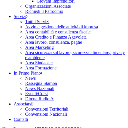
Giovani Imprenditori
Organizzazioni Associate
Richiedi il Patrocinio
Servizi
Tutti i Servizi
Avvio e gestione delle attività di impresa
Area contabilità e consulenza fiscale
Area Credito e Finanza Agevolata
Area lavoro, consulenza, paghe
Area Marketing
Area sicurezza sul lavoro, sicurezza alimentare, privacy
e ambiente
Area Sindacale
Area Formazione
In Primo Piano
News
Rassegna Stampa
News Nazionali
Eventi/Corsi
Diretta Radio A
Associarsi
Convenzioni Territoriali
Convenzioni Nazionali
Contatti