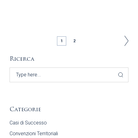
PAGINAZIONE
1
2
DEGLI
Ricerca
ARTICOLI
Search
Categorie
Casi di Successo
Convenzioni Territoriali