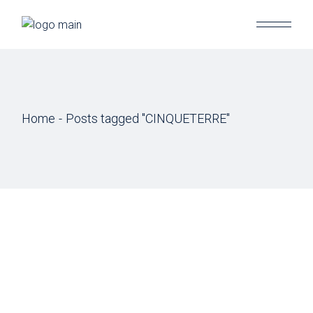
Skip
to
the
content
Home
Posts tagged "CINQUETERRE"