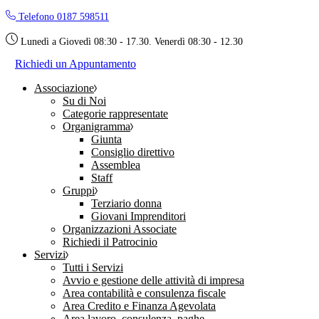
Skip
Telefono 0187 598511
to
the
Lunedì a Giovedì 08:30 - 17.30. Venerdì 08:30 - 12.30
content
Richiedi un Appuntamento
Associazione
Su di Noi
Categorie rappresentate
Organigramma
Giunta
Consiglio direttivo
Assemblea
Staff
Gruppi
Terziario donna
Giovani Imprenditori
Organizzazioni Associate
Richiedi il Patrocinio
Servizi
Tutti i Servizi
Avvio e gestione delle attività di impresa
Area contabilità e consulenza fiscale
Area Credito e Finanza Agevolata
Area lavoro, consulenza, paghe