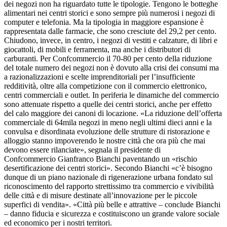
dei negozi non ha riguardato tutte le tipologie. Tengono le botteghe
alimentari nei centri storici e sono sempre più numerosi i negozi di
computer e telefonia. Ma la tipologia in maggiore espansione è
rappresentata dalle farmacie, che sono cresciute del 29,2 per cento.
Chiudono, invece, in centro, i negozi di vestiti e calzature, di libri e
giocattoli, di mobili e ferramenta, ma anche i distributori di
carburanti. Per Confcommercio il 70-80 per cento della riduzione
del totale numero dei negozi non è dovuto alla crisi dei consumi ma
a razionalizzazioni e scelte imprenditoriali per l’insufficiente
redditività, oltre alla competizione con il commercio elettronico,
centri commerciali e outlet. In periferia le dinamiche del commercio
sono attenuate rispetto a quelle dei centri storici, anche per effetto
del calo maggiore dei canoni di locazione. «La riduzione dell’offerta
commerciale di 64mila negozi in meno negli ultimi dieci anni e la
convulsa e disordinata evoluzione delle strutture di ristorazione e
alloggio stanno impoverendo le nostre città che ora più che mai
devono essere rilanciate», segnala il presidente di
Confcommercio Gianfranco Bianchi paventando un «rischio
desertificazione dei centri storici». Secondo Bianchi «c’è bisogno
dunque di un piano nazionale di rigenerazione urbana fondato sul
riconoscimento del rapporto strettissimo tra commercio e vivibilità
delle città e di misure destinate all’innovazione per le piccole
superfici di vendita». «Città più belle e attrattive – conclude Bianchi
– danno fiducia e sicurezza e costituiscono un grande valore sociale
ed economico per i nostri territori.