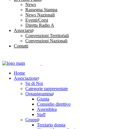
News
Rassegna Stampa
News Nazionali
Eventi/Corsi
Diretta Radio A
Associarsi
Convenzioni Territoriali
Convenzioni Nazionali
Contatti
Home
Associazione
Su di Noi
Categorie rappresentate
Organigramma
Giunta
Consiglio direttivo
Assemblea
Staff
Gruppi
Terziario donna