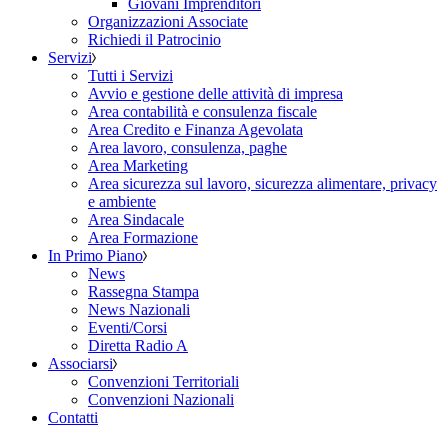
Giovani Imprenditori
Organizzazioni Associate
Richiedi il Patrocinio
Servizi
Tutti i Servizi
Avvio e gestione delle attività di impresa
Area contabilità e consulenza fiscale
Area Credito e Finanza Agevolata
Area lavoro, consulenza, paghe
Area Marketing
Area sicurezza sul lavoro, sicurezza alimentare, privacy
e ambiente
Area Sindacale
Area Formazione
In Primo Piano
News
Rassegna Stampa
News Nazionali
Eventi/Corsi
Diretta Radio A
Associarsi
Convenzioni Territoriali
Convenzioni Nazionali
Contatti