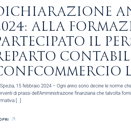
DICHIARAZIONE A
2024: ALLA FORMA
PARTECIPATO IL PE
REPARTO CONTABIL
CONFCOMMERCIO L
 Spezia, 15 febbraio 2024 – Ogni anno sono decine le norme che m
erventi di prassi dell’Amministrazione finanziaria che talvolta forn
rmativa […]
OPRI