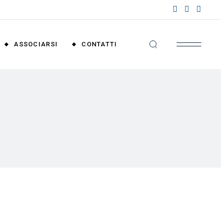
nzioni
riali
ASSOCIARSI
CONTATTI
nzioni
nali
Convenzioni
Territoriali
Convenzioni
Nazionali