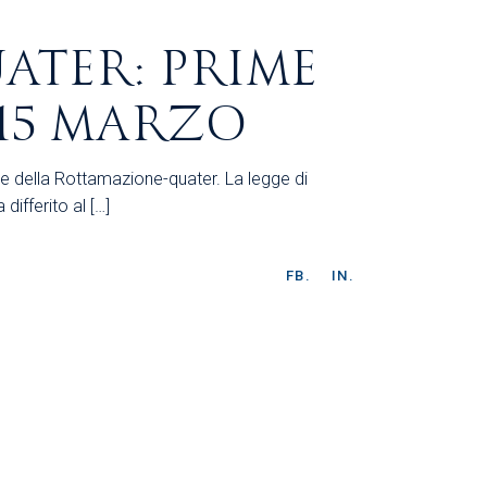
TER: PRIME
 15 MARZO
te della Rottamazione-quater. La legge di
differito al […]
FB.
IN.