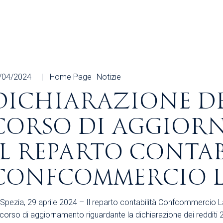
Area Sindacale
Area Sindacale
Area Marketing
Area Formazione
Area sicurezza sul
lavoro e alimentare,
privacy e ambiente
/04/2024
Home Page
Notizie
Area Formazione
DICHIARAZIONE DE
CORSO DI AGGIOR
IL REPARTO CONTAB
CONFCOMMERCIO L
Spezia, 29 aprile 2024 – Il reparto contabilità Confcommercio La
corso di aggiornamento riguardante la dichiarazione dei redditi 