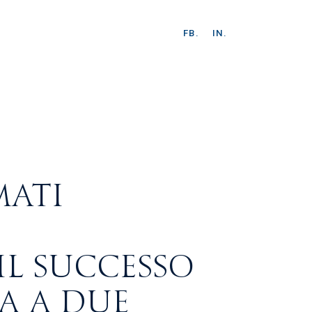
FB.
IN.
MATI
L SUCCESSO
IA A DUE