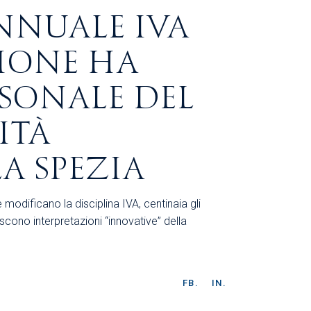
NNUALE IVA
ZIONE HA
RSONALE DEL
ITÀ
A SPEZIA
odificano la disciplina IVA, centinaia gli
iscono interpretazioni “innovative” della
FB.
IN.