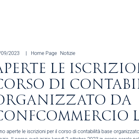
/09/2023
Home Page
Notizie
APERTE LE ISCRIZIO
CORSO DI CONTABIL
ORGANIZZATO DA
CONFCOMMERCIO L
o aperte le iscrizioni per il corso di contabilità base organizz