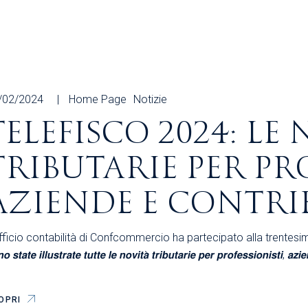
/02/2024
Home Page
Notizie
TELEFISCO 2024: LE
TRIBUTARIE PER PRO
AZIENDE E CONTRI
fficio contabilità di Confcommercio ha partecipato alla trentesima edizione di 𝐓
𝙤 𝙨𝙩𝙖𝙩𝙚 𝙞𝙡𝙡𝙪𝙨𝙩𝙧𝙖𝙩𝙚 𝙩𝙪𝙩𝙩𝙚 𝙡𝙚 𝙣𝙤𝙫𝙞𝙩𝙖̀ 𝙩𝙧𝙞𝙗𝙪𝙩𝙖𝙧𝙞𝙚 𝙥𝙚𝙧 𝙥𝙧𝙤𝙛𝙚𝙨𝙨𝙞𝙤𝙣𝙞
OPRI