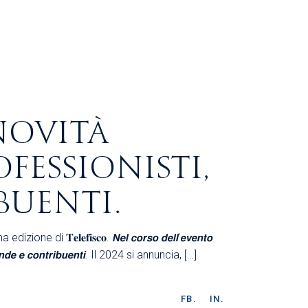
 NOVITÀ
FESSIONISTI,
BUENTI.
𝐞𝐥𝐞𝐟𝐢𝐬𝐜𝐨. 𝙉𝙚𝙡 𝙘𝙤𝙧𝙨𝙤 𝙙𝙚𝙡𝙡’𝙚𝙫𝙚𝙣𝙩𝙤
𝙩𝙞, 𝙖𝙯𝙞𝙚𝙣𝙙𝙚 𝙚 𝙘𝙤𝙣𝙩𝙧𝙞𝙗𝙪𝙚𝙣𝙩𝙞. Il 2024 si annuncia, […]
FB.
IN.