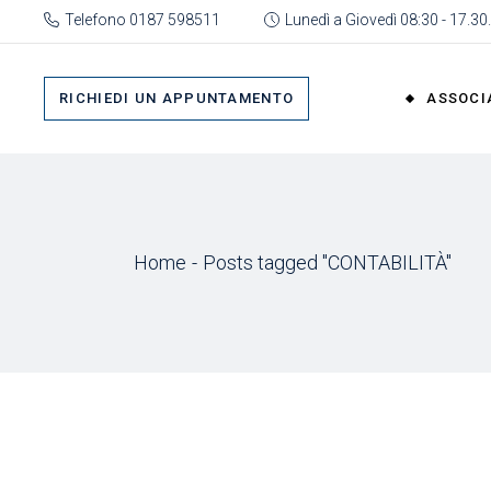
Skip
Telefono 0187 598511
Lunedì a Giovedì 08:30 - 17.30.
to
the
Su 
content
Cat
RICHIEDI UN APPUNTAMENTO
ASSOCI
rap
Or
Gru
Su di No
Org
Categor
As
Home
Posts tagged "CONTABILITÀ"
rappres
Ric
Organi
Gruppi
Organizz
Associa
Richiedi 