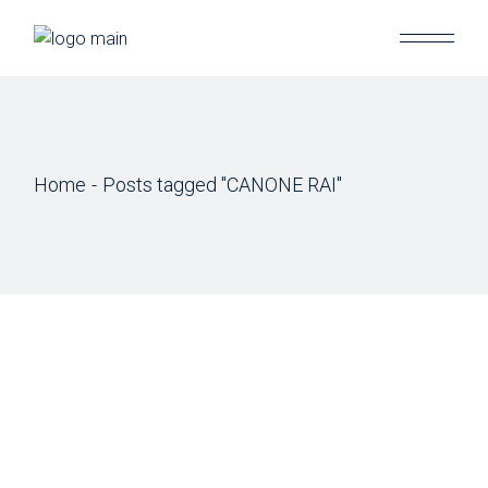
Skip
to
the
content
Home
Posts tagged "CANONE RAI"