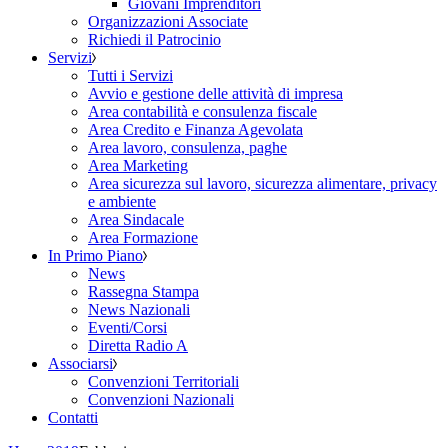
Giovani Imprenditori
Organizzazioni Associate
Richiedi il Patrocinio
Servizi
Tutti i Servizi
Avvio e gestione delle attività di impresa
Area contabilità e consulenza fiscale
Area Credito e Finanza Agevolata
Area lavoro, consulenza, paghe
Area Marketing
Area sicurezza sul lavoro, sicurezza alimentare, privacy
e ambiente
Area Sindacale
Area Formazione
In Primo Piano
News
Rassegna Stampa
News Nazionali
Eventi/Corsi
Diretta Radio A
Associarsi
Convenzioni Territoriali
Convenzioni Nazionali
Contatti