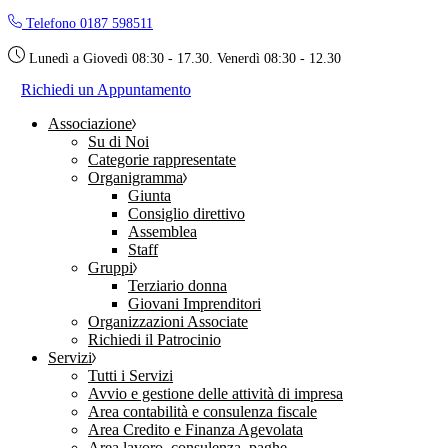
Skip
Telefono 0187 598511
to
the
Lunedì a Giovedì 08:30 - 17.30. Venerdì 08:30 - 12.30
content
Richiedi un Appuntamento
Associazione
Su di Noi
Categorie rappresentate
Organigramma
Giunta
Consiglio direttivo
Assemblea
Staff
Gruppi
Terziario donna
Giovani Imprenditori
Organizzazioni Associate
Richiedi il Patrocinio
Servizi
Tutti i Servizi
Avvio e gestione delle attività di impresa
Area contabilità e consulenza fiscale
Area Credito e Finanza Agevolata
Area lavoro, consulenza, paghe