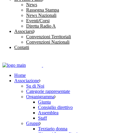
News
Rassegna Stampa
News Nazionali
Eventi/Corsi
Diretta Radio A
Associarsi
Convenzioni Territoriali
Convenzioni Nazionali
Contatti
Home
Associazione
Su di Noi
Categorie rappresentate
Organigramma
Giunta
Consiglio direttivo
Assemblea
Staff
Gruppi
Terziario donna