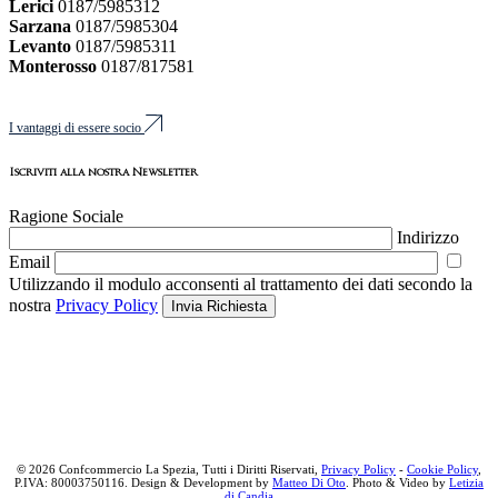
Lerici
0187/5985312
Sarzana
0187/5985304
Levanto
0187/5985311
Monterosso
0187/817581
I vantaggi di essere socio
Iscriviti alla nostra Newsletter
Ragione Sociale
Indirizzo
Email
Utilizzando il modulo acconsenti al trattamento dei dati secondo la
nostra
Privacy Policy
Invia Richiesta
©
2026 Confcommercio La Spezia, Tutti i Diritti Riservati,
Privacy Policy
-
Cookie Policy
,
P.IVA: 80003750116. Design & Development by
Matteo Di Oto
. Photo & Video by
Letizia
di Candia