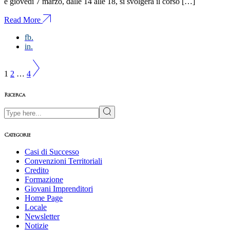
e giovedì 7 marzo, dalle 14 alle 18, si svolgerà il corso […]
Read More
fb.
in.
Paginazione
1
2
…
4
degli
articoli
Ricerca
Search
Categorie
Casi di Successo
Convenzioni Territoriali
Credito
Formazione
Giovani Imprenditori
Home Page
Locale
Newsletter
Notizie