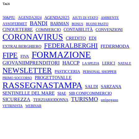
Tags
AGENDA2025
50&PIU
AGENDA2024
AMBIENTE
AIUTI DI STATO
BANDI
BARMAN
ASSOFERMET
BONUS
BUONI PASTO
CINQUETERRE
COMMERCIO
CONTABILITÀ
CONVENZIONI
CORONAVIRUS
CREDITO
EDI
FEDERALBERGHI
FEDERMODA
EXTRALBERGHIERO
FORMAZIONE
FIPE
FIVA
HACCP
GIOVANIIMPRENDITORI
LERICI
LA SPEZIA
NATALE
NEWSLETTER
PASTICCERIA
PERSONAL SHOPPER
PROGETTOVALLE
PRIMO SOCCORSO
RASSEGNASTAMPA
SALDI
SARZANA
SENTINELLE DEL MARE
SIAE
SIB CONFCOMMERCIO
TURISMO
SICUREZZA
TERZIARIODONNA
unipegaso
VETRINISTA
WEBINAR