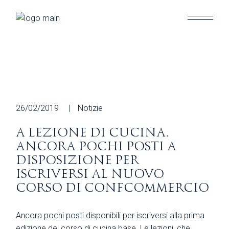
Skip
to
the
content
26/02/2019
Notizie
A LEZIONE DI CUCINA.
ANCORA POCHI POSTI A
DISPOSIZIONE PER
ISCRIVERSI AL NUOVO
CORSO DI CONFCOMMERCIO
Ancora pochi posti disponibili per iscriversi alla prima
edizione del corso di cucina base. Le lezioni, che