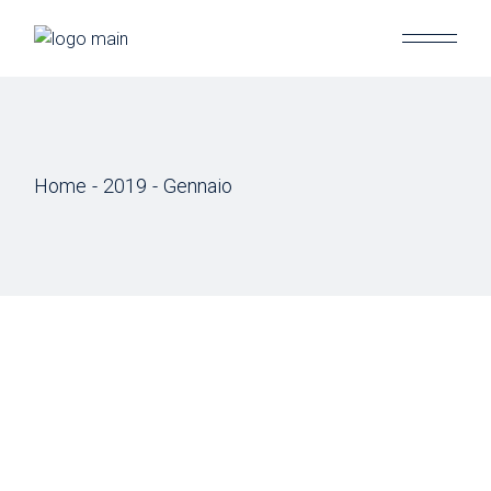
Skip
to
the
content
Home
2019
Gennaio