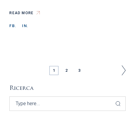
READ MORE
FB.
IN.
PAGINAZIONE
1
2
3
DEGLI
Ricerca
ARTICOLI
Search