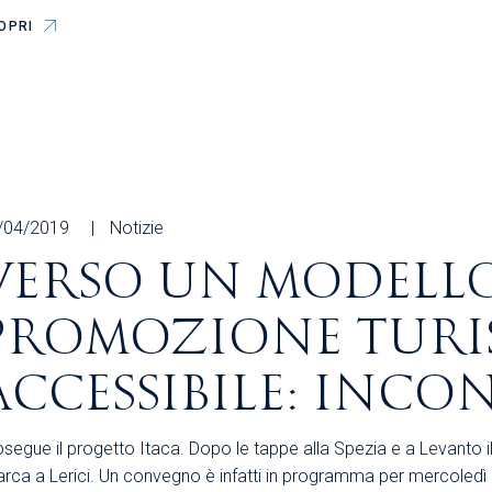
OPRI
/04/2019
Notizie
VERSO UN MODELLO
PROMOZIONE TURI
ACCESSIBILE: INCO
segue il progetto Itaca. Dopo le tappe alla Spezia e a Levanto i
arca a Lerici. Un convegno è infatti in programma per mercoledì 