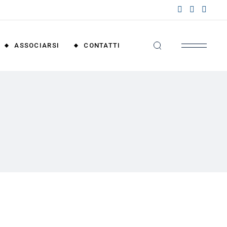
nzioni
riali
ASSOCIARSI
CONTATTI
nzioni
nali
Convenzioni
Territoriali
Convenzioni
Nazionali