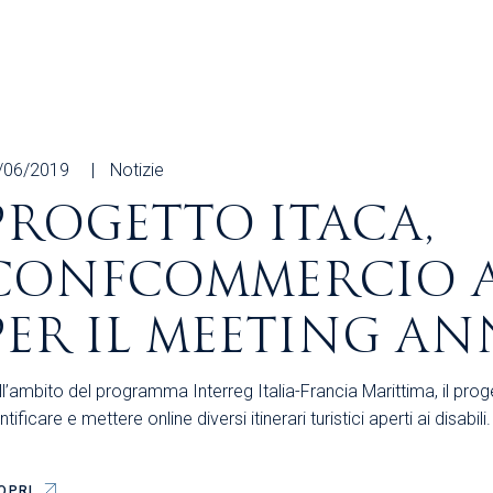
Area Sindacale
Area Sindacale
Area Marketing
Area Formazione
Area sicurezza sul
lavoro e alimentare,
privacy e ambiente
/06/2019
Notizie
Area Formazione
PROGETTO ITACA,
CONFCOMMERCIO A
PER IL MEETING A
l’ambito del programma Interreg Italia-Francia Marittima, il prog
ntificare e mettere online diversi itinerari turistici aperti ai disabil
OPRI