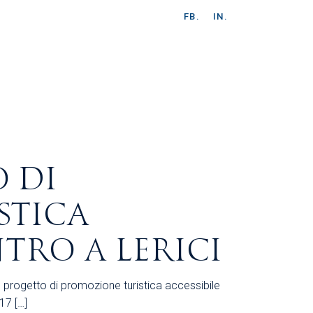
FB.
IN.
 DI
STICA
NTRO A LERICI
l progetto di promozione turistica accessibile
17 […]