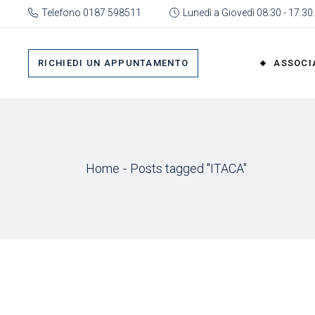
Skip
Telefono 0187 598511
Lunedì a Giovedì 08:30 - 17.30.
to
the
Su 
content
Cat
RICHIEDI UN APPUNTAMENTO
ASSOCI
rap
Or
Gru
Su di No
Org
Categor
As
Home
Posts tagged "ITACA"
rappres
Ric
Organi
Gruppi
Organizz
Associa
Richiedi 