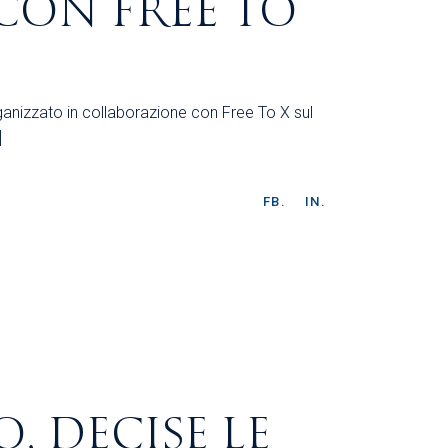
CON FREE TO
ganizzato in collaborazione con Free To X sul
]
FB.
IN.
, DECISE LE