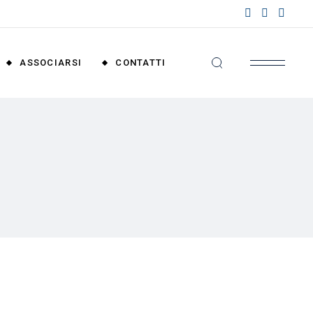
nzioni
riali
ASSOCIARSI
CONTATTI
nzioni
nali
Convenzioni
Territoriali
Convenzioni
Nazionali