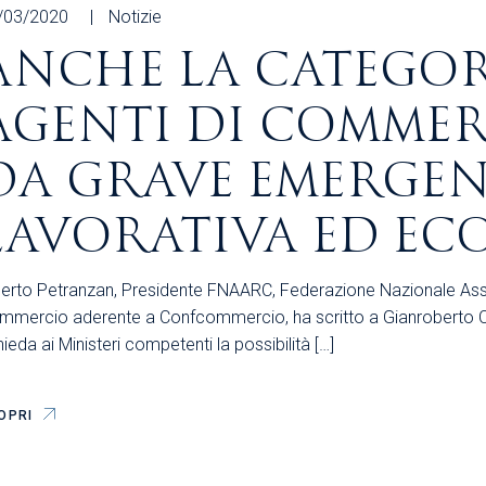
/03/2020
Notizie
ANCHE LA CATEGOR
AGENTI DI COMMER
DA GRAVE EMERGE
LAVORATIVA ED E
berto Petranzan, Presidente FNAARC, Federazione Nazionale Asso
mmercio aderente a Confcommercio, ha scritto a Gianroberto Co
hieda ai Ministeri competenti la possibilità […]
OPRI