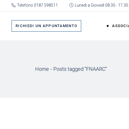
Skip
Telefono 0187 598511
Lunedì a Giovedì 08:30 - 17.30.
to
the
Su 
content
Cat
RICHIEDI UN APPUNTAMENTO
ASSOCI
rap
Or
Gru
Su di No
Org
Categor
As
Home
Posts tagged "FNAARC"
rappres
Ric
Organi
Gruppi
Organizz
Associa
Richiedi 