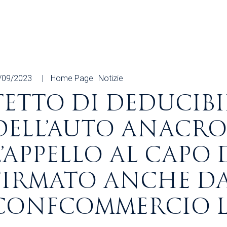
Area Sindacale
Area Sindacale
Area Marketing
Area Formazione
Area sicurezza sul
lavoro e alimentare,
privacy e ambiente
/09/2023
Home Page
Notizie
Area Formazione
TETTO DI DEDUCIBI
DELL’AUTO ANACRO
L’APPELLO AL CAPO
FIRMATO ANCHE D
CONFCOMMERCIO LA