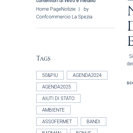
contenitori di vetro e metallo
Home Page
Notizie
by
Confcommercio La Spezia
Si
Tags
dei
50&PIU
AGENDA2024
SC
AGENDA2025
AIUTI DI STATO
AMBIENTE
ASSOFERMET
BANDI