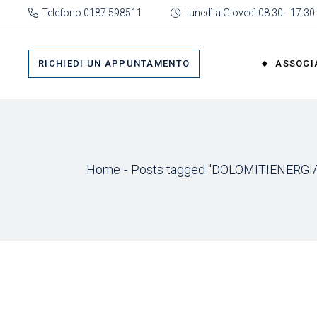
Skip
Telefono 0187 598511
Lunedì a Giovedì 08:30 - 17.30.
to
the
Su 
content
Cat
RICHIEDI UN APPUNTAMENTO
ASSOCI
rap
Or
Gru
Su di No
Org
Categor
As
Home
Posts tagged "DOLOMITIENERGIA
rappres
Ric
Organi
Gruppi
Organizz
Associa
Richiedi 