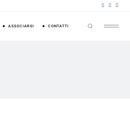
nzioni
riali
ASSOCIARSI
CONTATTI
nzioni
nali
Convenzioni
Territoriali
Convenzioni
Nazionali