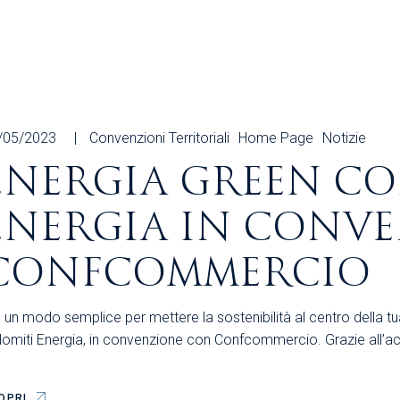
Area Sindacale
Area Sindacale
Area Marketing
Area Formazione
Area sicurezza sul
lavoro e alimentare,
privacy e ambiente
/05/2023
Convenzioni Territoriali
Home Page
Notizie
Area Formazione
ENERGIA GREEN CO
ENERGIA IN CONV
CONFCOMMERCIO
 un modo semplice per mettere la sostenibilità al centro della tua 
lomiti Energia, in convenzione con Confcommercio. Grazie all’
OPRI