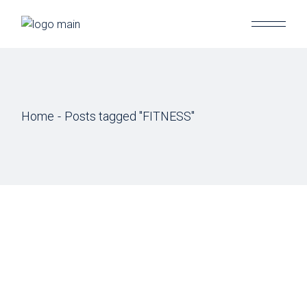
Skip
to
the
content
Home
Posts tagged "FITNESS"