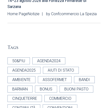
14–23 agosto 2026 alla Fortezza Firmafede di
Sarzana
Home Page
Notizie
by
Confcommercio La Spezia
Tags
50&PIU
AGENDA2024
AGENDA2025
AIUTI DI STATO
AMBIENTE
ASSOFERMET
BANDI
BARMAN
BONUS
BUONI PASTO
CINQUETERRE
COMMERCIO
CONTABILITÀ
CONVENZIONI