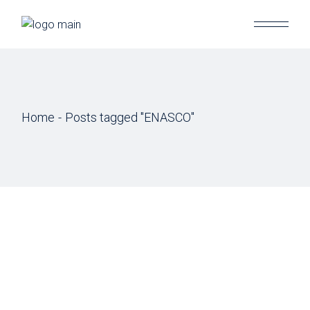
Skip
to
the
content
Home
Posts tagged "ENASCO"