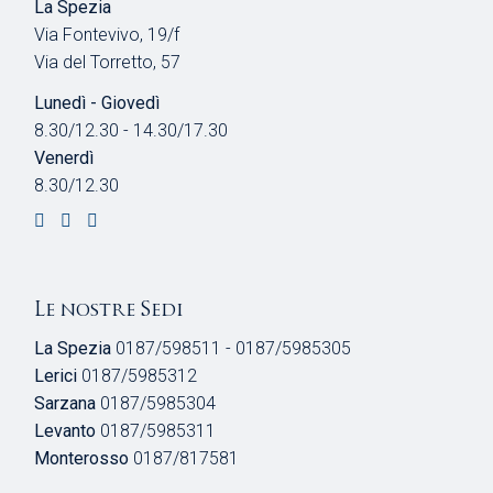
T
T
La Spezia
N
Via Fontevivo, 19/f
E
I
Via del Torretto, 57
E
N
Lunedì - Giovedì
8.30/12.30 - 14.30/17.30
A
Venerdì
8.30/12.30
V
I
G
Le nostre Sedi
A
La Spezia
0187/598511 - 0187/5985305
Lerici
0187/5985312
Z
Sarzana
0187/5985304
I
Levanto
0187/5985311
Monterosso
0187/817581