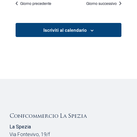
I
S
Giorno precedente
Giorno successivo
C
T
E
E
Iscriviti al calendario
N
R
A
C
V
A
I
E
G
V
A
I
Z
Confcommercio La Spezia
I
S
La Spezia
O
Via Fontevivo, 19/f