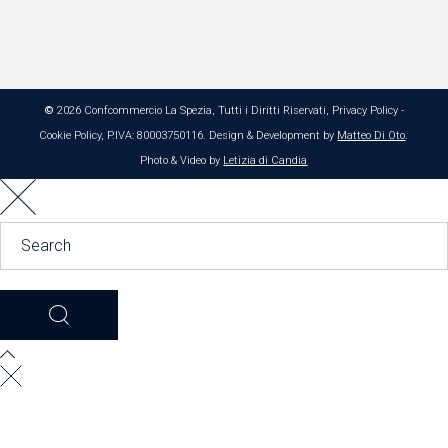
©
2026 Confcommercio La Spezia, Tutti i Diritti Riservati,
Privacy Policy
-
Cookie Policy
, P.IVA: 80003750116. Design & Development by
Matteo Di Oto
.
Photo & Video by
Letizia di Candia