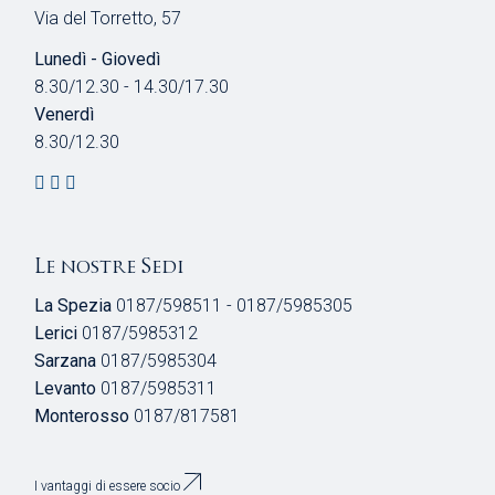
T
Via del Torretto, 57
N
E
Lunedì - Giovedì
E
8.30/12.30 - 14.30/17.30
N
Venerdì
A
8.30/12.30
V
I
Le nostre Sedi
G
La Spezia
0187/598511 - 0187/5985305
Lerici
0187/5985312
A
Sarzana
0187/5985304
Z
Levanto
0187/5985311
Monterosso
0187/817581
I
I vantaggi di essere socio