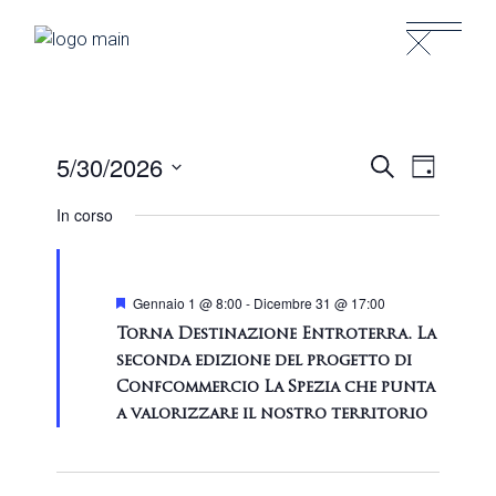
Skip
to
the
content
E
E
5/30/2026
Cerca
Giorno
Seleziona
V
V
In corso
la
E
data.
E
N
Segnalati
Gennaio 1 @ 8:00
-
Dicembre 31 @ 17:00
N
T
Torna Destinazione Entroterra. La
T
seconda edizione del progetto di
O
Confcommercio La Spezia che punta
I
a valorizzare il nostro territorio
V
R
I