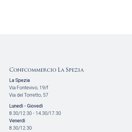
T
N
E
E
N
A
V
I
Confcommercio La Spezia
G
La Spezia
Via Fontevivo, 19/f
A
Via del Torretto, 57
Z
Lunedì - Giovedì
8.30/12.30 - 14.30/17.30
I
Venerdì
8.30/12.30