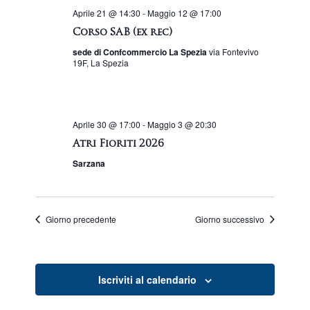
I
S
Aprile 21 @ 14:30
-
Maggio 12 @ 17:00
Corso SAB (ex rec)
C
T
sede di Confcommercio La Spezia
via Fontevivo
E
E
19F, La Spezia
N
R
A
C
Aprile 30 @ 17:00
-
Maggio 3 @ 20:30
V
Atri Fioriti 2026
A
Sarzana
I
E
G
V
Giorno precedente
Giorno successivo
A
I
Z
I
S
Iscriviti al calendario
O