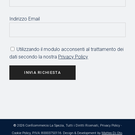
Indirizzo Email
Utilizzando il modulo acconsenti al trattamento dei
dati secondo la nostra
Privacy Policy
INVIA RICHIESTA
©
2026 Confcommercio La Spezia, Tutti i Diritti Riservati,
Privacy Policy
-
Cookie Policy
, P.IVA: 80003750116. Design & Development by
Matteo Di Oto
.