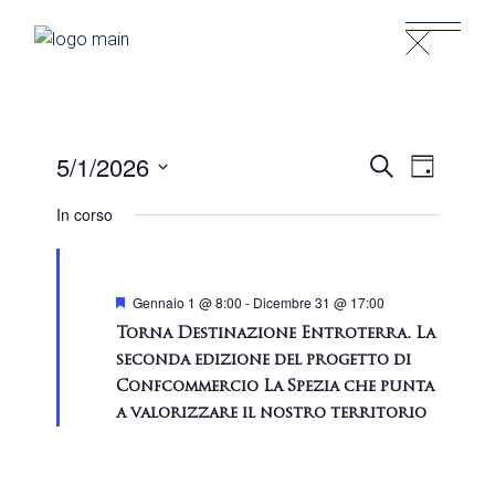
Skip
to
the
content
E
E
5/1/2026
Cerca
Giorno
Seleziona
V
V
In corso
la
E
data.
E
N
Segnalati
Gennaio 1 @ 8:00
-
Dicembre 31 @ 17:00
N
T
Torna Destinazione Entroterra. La
T
seconda edizione del progetto di
O
Confcommercio La Spezia che punta
I
a valorizzare il nostro territorio
V
R
I