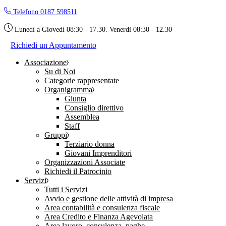
Skip
Telefono 0187 598511
to
the
Lunedì a Giovedì 08:30 - 17.30. Venerdì 08:30 - 12.30
content
Richiedi un Appuntamento
Associazione
Su di Noi
Categorie rappresentate
Organigramma
Giunta
Consiglio direttivo
Assemblea
Staff
Gruppi
Terziario donna
Giovani Imprenditori
Organizzazioni Associate
Richiedi il Patrocinio
Servizi
Tutti i Servizi
Avvio e gestione delle attività di impresa
Area contabilità e consulenza fiscale
Area Credito e Finanza Agevolata
Area lavoro, consulenza, paghe