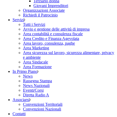
Terziario donna
Giovani Imprenditori
Organizzazioni Associate
Richiedi il Patrocinio
Servizi
Tutti i Servizi
Avvio e gestione delle attività di impresa
Area contabilità e consulenza fiscale
Area Credito e Finanza Agevolata
Area lavoro, consulenza, paghe
Area Marketing
Area sicurezza sul lavoro, sicurezza alimentare, privacy
e ambiente
Area Sindacale
Area Formazione
In Primo Piano
News
Rassegna Stampa
News Nazionali
Eventi/Corsi
Diretta Radio A
Associarsi
Convenzioni Territoriali
Convenzioni Nazionali
Contatti