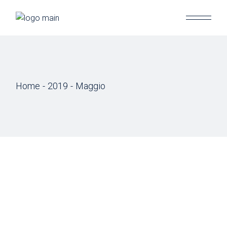
Skip
to
the
content
Home
2019
Maggio