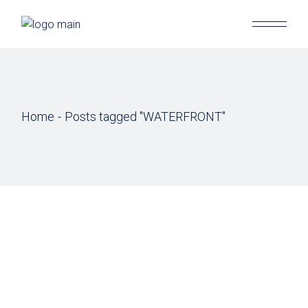
Skip
to
the
content
Home
Posts tagged "WATERFRONT"