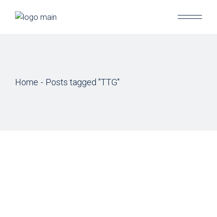
Skip
to
the
content
Home
Posts tagged "TTG"