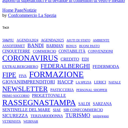
asporto di superalcolici e di bevande in contenitori di vetro e metallo
Home Page
Notizie
by
Confcommercio La Spezia
Tags
AGENDA2025
50&PIU
AGENDA2024
AMBIENTE
AIUTI DI STATO
BANDI
BARMAN
ASSOFERMET
BONUS
BUONI PASTO
CINQUETERRE
COMMERCIO
CONTABILITÀ
CONVENZIONI
CORONAVIRUS
CREDITO
EDI
FEDERALBERGHI
FEDERMODA
EXTRALBERGHIERO
FORMAZIONE
FIPE
FIVA
HACCP
GIOVANIIMPRENDITORI
LERICI
LA SPEZIA
NATALE
NEWSLETTER
PASTICCERIA
PERSONAL SHOPPER
PROGETTOVALLE
PRIMO SOCCORSO
RASSEGNASTAMPA
SALDI
SARZANA
SENTINELLE DEL MARE
SIAE
SIB CONFCOMMERCIO
TURISMO
SICUREZZA
TERZIARIODONNA
unipegaso
VETRINISTA
WEBINAR