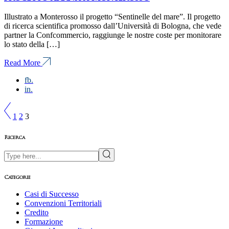
Illustrato a Monterosso il progetto “Sentinelle del mare”. Il progetto
di ricerca scientifica promosso dall’Università di Bologna, che vede
partner la Confcommercio, raggiunge le nostre coste per monitorare
lo stato della […]
Read More
fb.
in.
Paginazione
1
2
3
degli
articoli
Ricerca
Search
Categorie
Casi di Successo
Convenzioni Territoriali
Credito
Formazione