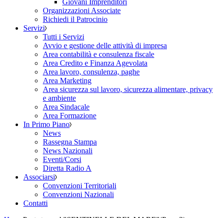
Giovani Imprenditori
Organizzazioni Associate
Richiedi il Patrocinio
Servizi
Tutti i Servizi
Avvio e gestione delle attività di impresa
Area contabilità e consulenza fiscale
Area Credito e Finanza Agevolata
Area lavoro, consulenza, paghe
Area Marketing
Area sicurezza sul lavoro, sicurezza alimentare, privacy
e ambiente
Area Sindacale
Area Formazione
In Primo Piano
News
Rassegna Stampa
News Nazionali
Eventi/Corsi
Diretta Radio A
Associarsi
Convenzioni Territoriali
Convenzioni Nazionali
Contatti