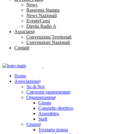
News
Rassegna Stampa
News Nazionali
Eventi/Corsi
Diretta Radio A
Associarsi
Convenzioni Territoriali
Convenzioni Nazionali
Contatti
Home
Associazione
Su di Noi
Categorie rappresentate
Organigramma
Giunta
Consiglio direttivo
Assemblea
Staff
Gruppi
Terziario donna