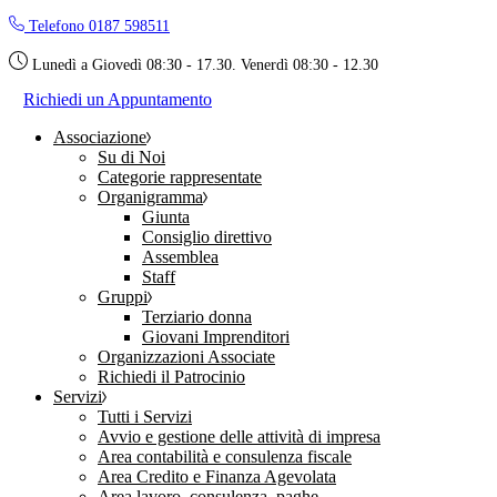
Skip
Telefono 0187 598511
to
the
Lunedì a Giovedì 08:30 - 17.30. Venerdì 08:30 - 12.30
content
Richiedi un Appuntamento
Associazione
Su di Noi
Categorie rappresentate
Organigramma
Giunta
Consiglio direttivo
Assemblea
Staff
Gruppi
Terziario donna
Giovani Imprenditori
Organizzazioni Associate
Richiedi il Patrocinio
Servizi
Tutti i Servizi
Avvio e gestione delle attività di impresa
Area contabilità e consulenza fiscale
Area Credito e Finanza Agevolata
Area lavoro, consulenza, paghe