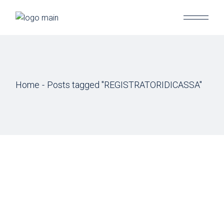
Skip
to
the
content
Home
Posts tagged "REGISTRATORIDICASSA"