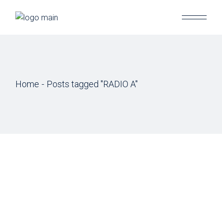
Skip
to
the
content
Home
Posts tagged "RADIO A"