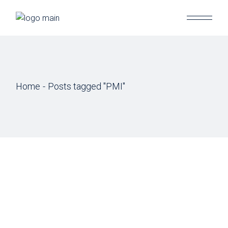
Skip
to
the
content
Home
Posts tagged "PMI"