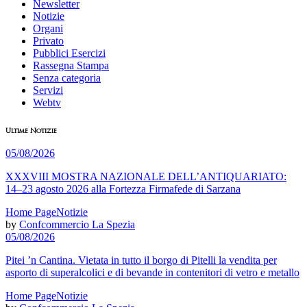
Newsletter
Notizie
Organi
Privato
Pubblici Esercizi
Rassegna Stampa
Senza categoria
Servizi
Webtv
Ultime Notizie
05/08/2026
XXXVIII MOSTRA NAZIONALE DELL’ANTIQUARIATO:
14–23 agosto 2026 alla Fortezza Firmafede di Sarzana
Home Page
Notizie
by
Confcommercio La Spezia
05/08/2026
Pitei ’n Cantina. Vietata in tutto il borgo di Pitelli la vendita per
asporto di superalcolici e di bevande in contenitori di vetro e metallo
Home Page
Notizie