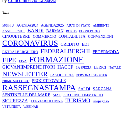
by
Confcommercio La Spezia
Tags
AGENDA2025
50&PIU
AGENDA2024
AMBIENTE
AIUTI DI STATO
BANDI
BARMAN
ASSOFERMET
BONUS
BUONI PASTO
CINQUETERRE
COMMERCIO
CONTABILITÀ
CONVENZIONI
CORONAVIRUS
CREDITO
EDI
FEDERALBERGHI
FEDERMODA
EXTRALBERGHIERO
FORMAZIONE
FIPE
FIVA
HACCP
GIOVANIIMPRENDITORI
LERICI
LA SPEZIA
NATALE
NEWSLETTER
PASTICCERIA
PERSONAL SHOPPER
PROGETTOVALLE
PRIMO SOCCORSO
RASSEGNASTAMPA
SALDI
SARZANA
SENTINELLE DEL MARE
SIAE
SIB CONFCOMMERCIO
TURISMO
SICUREZZA
TERZIARIODONNA
unipegaso
VETRINISTA
WEBINAR