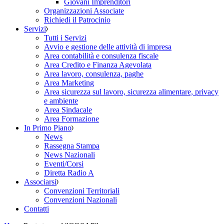
Giovani Imprenditori
Organizzazioni Associate
Richiedi il Patrocinio
Servizi
Tutti i Servizi
Avvio e gestione delle attività di impresa
Area contabilità e consulenza fiscale
Area Credito e Finanza Agevolata
Area lavoro, consulenza, paghe
Area Marketing
Area sicurezza sul lavoro, sicurezza alimentare, privacy
e ambiente
Area Sindacale
Area Formazione
In Primo Piano
News
Rassegna Stampa
News Nazionali
Eventi/Corsi
Diretta Radio A
Associarsi
Convenzioni Territoriali
Convenzioni Nazionali
Contatti