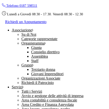
Skip
Telefono 0187 598511
to
the
Lunedì a Giovedì 08:30 - 17.30. Venerdì 08:30 - 12.30
content
Richiedi un Appuntamento
Associazione
Su di Noi
Categorie rappresentate
Organigramma
Giunta
Consiglio direttivo
Assemblea
Staff
Gruppi
Terziario donna
Giovani Imprenditori
Organizzazioni Associate
Richiedi il Patrocinio
Servizi
Tutti i Servizi
Avvio e gestione delle attività di impresa
Area contabilità e consulenza fiscale
Area Credito e Finanza Agevolata
Area lavoro, consulenza, paghe