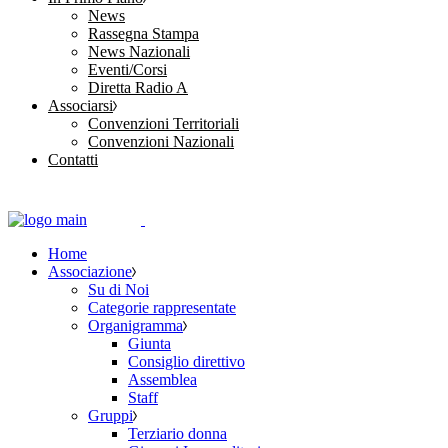
News
Rassegna Stampa
News Nazionali
Eventi/Corsi
Diretta Radio A
Associarsi
Convenzioni Territoriali
Convenzioni Nazionali
Contatti
Home
Associazione
Su di Noi
Categorie rappresentate
Organigramma
Giunta
Consiglio direttivo
Assemblea
Staff
Gruppi
Terziario donna