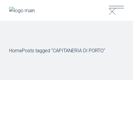
Skip
to
the
content
Home
Posts tagged "CAPITANERIA DI PORTO"