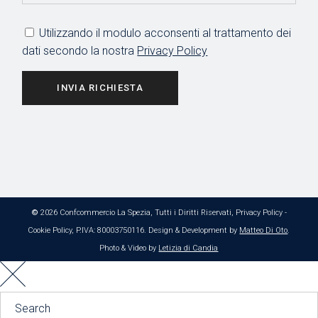
Utilizzando il modulo acconsenti al trattamento dei
dati secondo la nostra
Privacy Policy
INVIA RICHIESTA
©
2026 Confcommercio La Spezia, Tutti i Diritti Riservati,
Privacy Policy
-
Cookie Policy
, P.IVA: 80003750116. Design & Development by
Matteo Di Oto
.
Photo & Video by
Letizia di Candia