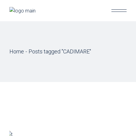
Skip
to
the
content
Home
Posts tagged "CADIMARE"