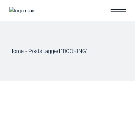
Skip
to
the
content
Home
Posts tagged "BOOKING"