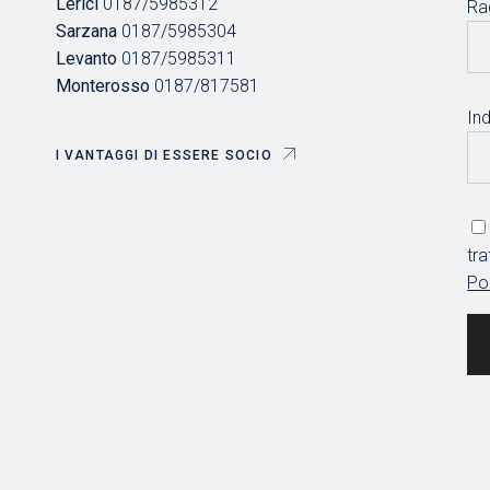
Lerici
0187/5985312
Ra
Sarzana
0187/5985304
Levanto
0187/5985311
Monterosso
0187/817581
Ind
I VANTAGGI DI ESSERE SOCIO
tr
Po