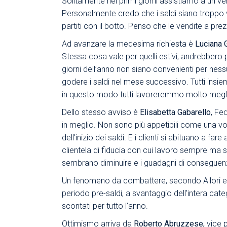
Solitamente nei primi giorni assistiamo a un v
Personalmente credo che i saldi siano troppo v
partiti con il botto. Penso che le vendite a pr
Ad avanzare la medesima richiesta è
Luciana 
Stessa cosa vale per quelli estivi, andrebbero 
giorni dell’anno non siano convenienti per ness
godere i saldi nel mese successivo. Tutti insi
in questo modo tutti lavoreremmo molto meglio
Dello stesso avviso è
Elisabetta Gabarello
, Fe
in meglio. Non sono più appetibili come una vo
dell’inizio dei saldi. E i clienti si abituano a f
clientela di fiducia con cui lavoro sempre ma 
sembrano diminuire e i guadagni di conseguen
Un fenomeno da combattere, secondo Allori e Gab
periodo pre-saldi, a svantaggio dell’intera cat
scontati per tutto l’anno.
Ottimismo arriva da
Roberto Abruzzese,
vice 