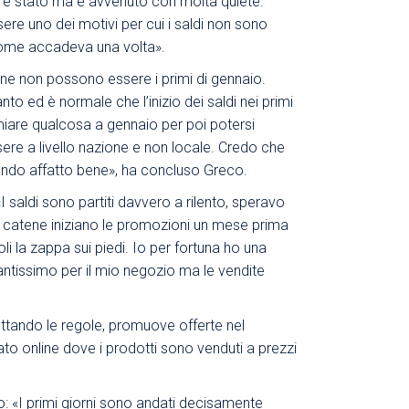
 c’è stato ma è avvenuto con molta quiete.
re uno dei motivi per cui i saldi non sono
, come accadeva una volta».
ione non possono essere i primi di gennaio.
o ed è normale che l’inizio dei saldi nei primi
rmiare qualcosa a gennaio per poi potersi
ere a livello nazione e non locale. Credo che
dando affatto bene», ha concluso Greco.
 saldi sono partiti davvero a rilento, speravo
di catene iniziano le promozioni un mese prima
oli la zappa sui piedi. Io per fortuna ho una
antissimo per il mio negozio ma le vendite
ettando le regole, promuove offerte nel
ato online dove i prodotti sono venduti a prezzi
: «I primi giorni sono andati decisamente