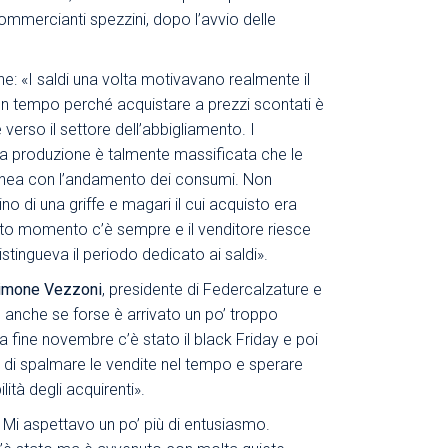
i commercianti spezzini, dopo l’avvio delle
 «I saldi una volta motivavano realmente il
n tempo perché acquistare a prezzi scontati è
 verso il settore dell’abbigliamento. I
 la produzione è talmente massificata che le
n linea con l’andamento dei consumi. Non
o di una griffe e magari il cui acquisto era
sto momento c’è sempre e il venditore riesce
tingueva il periodo dedicato ai saldi».
imone Vezzoni
, presidente di Federcalzature e
o anche se forse è arrivato un po’ troppo
 fine novembre c’è stato il black Friday e poi
o di spalmare le vendite nel tempo e sperare
ità degli acquirenti».
Mi aspettavo un po’ più di entusiasmo.