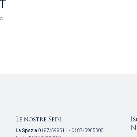
T
o.
Le nostre Sedi
I
N
La Spezia
0187/598511 - 0187/5985305