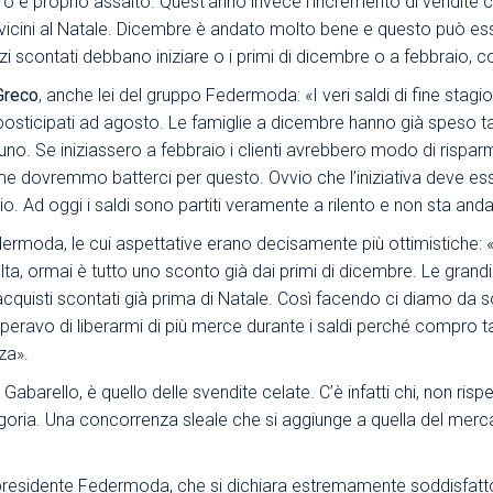
ero e proprio assalto. Quest’anno invece l’incremento di vendite
icini al Natale. Dicembre è andato molto bene e questo può esse
ezzi scontati debbano iniziare o i primi di dicembre o a febbraio
Greco
, anche lei del gruppo Federmoda: «I veri saldi di fine stag
posticipati ad agosto. Le famiglie a dicembre hanno già speso tant
uno. Se iniziassero a febbraio i clienti avrebbero modo di rispa
eme dovremmo batterci per questo. Ovvio che l’iniziativa deve ess
. Ad oggi i saldi sono partiti veramente a rilento e non sta an
dermoda, le cui aspettative erano decisamente più ottimistiche: «I
lta, ormai è tutto uno sconto già dai primi di dicembre. Le gran
are acquisti scontati già prima di Natale. Così facendo ci diamo da s
speravo di liberarmi di più merce durante i saldi perché compro t
za».
arello, è quello delle svendite celate. C’è infatti chi, non risp
egoria. Una concorrenza sleale che si aggiunge a quella del merc
presidente Federmoda, che si dichiara estremamente soddisfatto