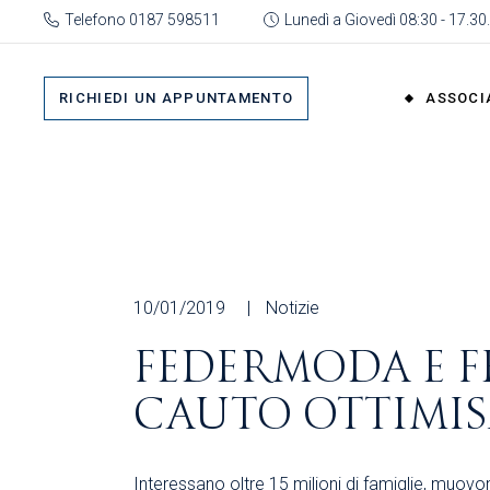
Skip
Telefono 0187 598511
Lunedì a Giovedì 08:30 - 17.30.
to
the
Su 
content
Cat
RICHIEDI UN APPUNTAMENTO
ASSOCI
rap
Or
Gru
Su di No
Org
Categor
As
rappres
Ric
Organi
10/01/2019
Notizie
Gruppi
FEDERMODA E F
Organizz
CAUTO OTTIMI
Associa
Richiedi 
Interessano oltre 15 milioni di famiglie, muovo