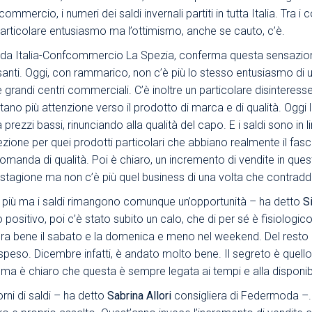
ommercio, i numeri dei saldi invernali partiti in tutta Italia. Tra 
Area Sindacale
Area Sindacale
particolare entusiasmo ma l’ottimismo, anche se cauto, c’è.
Area Marketing
Area Formazione
oda Italia-Confcommercio La Spezia, conferma questa sensazione:
Area sicurezza sul
ti. Oggi, con rammarico, non c’è più lo stesso entusiasmo di u
lavoro e alimentare,
e grandi centri commerciali. C’è inoltre un particolare disinteresse
privacy e ambiente
ano più attenzione verso il prodotto di marca e di qualità. Oggi
prezzi bassi, rinunciando alla qualità del capo. E i saldi sono i
Area Formazione
one per quei prodotti particolari che abbiano realmente il fascin
omanda di qualità. Poi è chiaro, un incremento di vendite in que
stagione ma non c’è più quel business di una volta che contraddis
o più ma i saldi rimangono comunque un’opportunità – ha detto
S
positivo, poi c’è stato subito un calo, che di per sé è fisiologic
ora bene il sabato e la domenica e meno nel weekend. Del resto a
speso. Dicembre infatti, è andato molto bene. Il segreto è quell
 ma è chiaro che questa è sempre legata ai tempi e alla disponibil
iorni di saldi – ha detto
Sabrina Allori
consigliera di Federmoda –. 