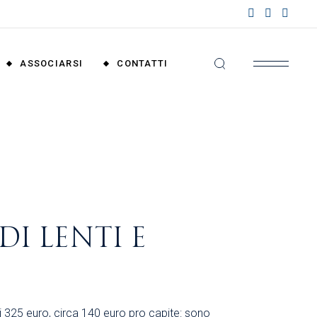
nzioni
riali
ASSOCIARSI
CONTATTI
nzioni
nali
Convenzioni
Territoriali
Convenzioni
Nazionali
I LENTI E
di 325 euro, circa 140 euro pro capite: sono