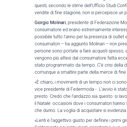
questi, secondo le stime dell’Ufficio Studi Confc
vendite di fine stagione, non si percepisce un 
Giorgio Molinari
, presidente di Federazione M
consumatore ed erano estremamente interessan
possibile tutto l’anno per la presenza di outlet 
consumatori – ha aggiunto Molinari – non prest
persone sono portate a fare acquisti spesso, a 
vengono più attesi dal consumatore fatta eccezi
stato programmato da tempo. C’è crisi della d
comunque a smaltire parte della merce di fine 
«È chiaro, i movimenti di un tempo non ci son
vice presidente di Federmoda -. L’avvio è stato 
presto. Credo che l’andazzo sia questo: si lav
il Natale: occasioni dove i consumatori hanno 
che durino. La voglia di acquistare si evidenzia
«Lenti è l’aggettivo giusto per definire i primi g