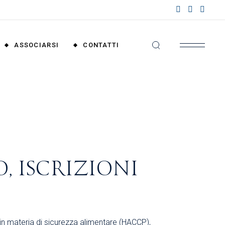
nzioni
riali
ASSOCIARSI
CONTATTI
nzioni
nali
Convenzioni
Territoriali
Convenzioni
Nazionali
, ISCRIZIONI
in materia di sicurezza alimentare (HACCP),