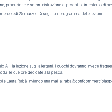
ne, produzione e somministrazione di prodotti alimentari o di b
Area Sindacale
Area Sindacale
 mercoledì 25 marzo . Di seguito il programma delle lezioni:
Area Marketing
Area Formazione
Area sicurezza sul
lavoro e alimentare,
privacy e ambiente
Area Formazione
lo A + la lezione sugli allergeni. I cuochi dovranno invece freque
duli le due ore dedicate alla pesca.
abile Laura Rabà, inviando una mail a:
raba@confcommerciolaspez