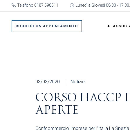
Skip
Telefono 0187 598511
Lunedì a Giovedì 08:30 - 17.30.
to
the
Su 
content
Cat
RICHIEDI UN APPUNTAMENTO
ASSOCI
rap
Or
Gru
Su di No
Org
Categor
As
rappres
Ric
Organi
03/03/2020
Notizie
Gruppi
CORSO HACCP I
Organizz
APERTE
Associa
Richiedi 
Confcommercio Imprese per l’Italia La Spezia a