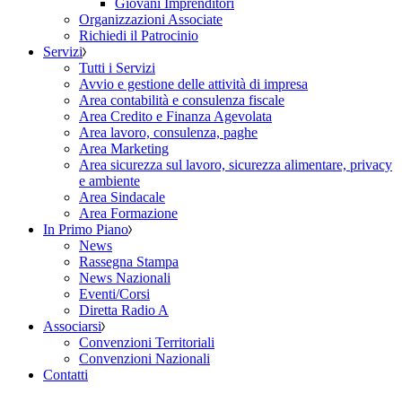
Giovani Imprenditori
Organizzazioni Associate
Richiedi il Patrocinio
Servizi
Tutti i Servizi
Avvio e gestione delle attività di impresa
Area contabilità e consulenza fiscale
Area Credito e Finanza Agevolata
Area lavoro, consulenza, paghe
Area Marketing
Area sicurezza sul lavoro, sicurezza alimentare, privacy
e ambiente
Area Sindacale
Area Formazione
In Primo Piano
News
Rassegna Stampa
News Nazionali
Eventi/Corsi
Diretta Radio A
Associarsi
Convenzioni Territoriali
Convenzioni Nazionali
Contatti