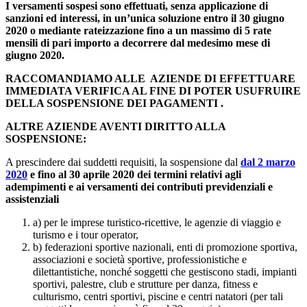
I versamenti sospesi sono effettuati, senza applicazione di
sanzioni ed interessi, in un’unica soluzione entro il 30 giugno
2020 o mediante rateizzazione fino a un massimo di 5 rate
mensili di pari importo a decorrere dal medesimo mese di
giugno 2020.
RACCOMANDIAMO ALLE AZIENDE DI EFFETTUARE
IMMEDIATA VERIFICA AL FINE DI POTER USUFRUIRE
DELLA SOSPENSIONE DEI PAGAMENTI .
ALTRE AZIENDE AVENTI DIRITTO ALLA
SOSPENSIONE:
A prescindere dai suddetti requisiti, la sospensione dal
dal 2 marzo
2020
e fino al 30 aprile 2020 dei termini relativi agli
adempimenti e ai versamenti dei contributi previdenziali e
assistenziali
a) per le imprese turistico-ricettive, le agenzie di viaggio e
turismo e i tour operator,
b) federazioni sportive nazionali, enti di promozione sportiva,
associazioni e società sportive, professionistiche e
dilettantistiche, nonché soggetti che gestiscono stadi, impianti
sportivi, palestre, club e strutture per danza, fitness e
culturismo, centri sportivi, piscine e centri natatori (per tali