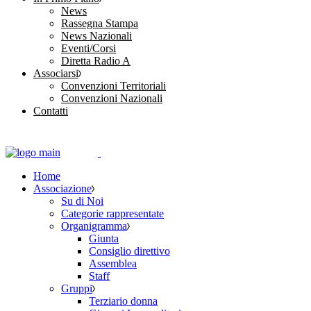
News
Rassegna Stampa
News Nazionali
Eventi/Corsi
Diretta Radio A
Associarsi
Convenzioni Territoriali
Convenzioni Nazionali
Contatti
Home
Associazione
Su di Noi
Categorie rappresentate
Organigramma
Giunta
Consiglio direttivo
Assemblea
Staff
Gruppi
Terziario donna