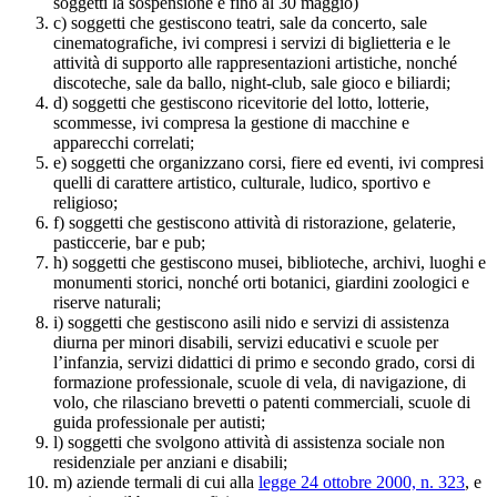
soggetti la sospensione è fino al 30 maggio)
c) soggetti che gestiscono teatri, sale da concerto, sale
cinematografiche, ivi compresi i servizi di biglietteria e le
attività di supporto alle rappresentazioni artistiche, nonché
discoteche, sale da ballo, night-club, sale gioco e biliardi;
d) soggetti che gestiscono ricevitorie del lotto, lotterie,
scommesse, ivi compresa la gestione di macchine e
apparecchi correlati;
e) soggetti che organizzano corsi, fiere ed eventi, ivi compresi
quelli di carattere artistico, culturale, ludico, sportivo e
religioso;
f) soggetti che gestiscono attività di ristorazione, gelaterie,
pasticcerie, bar e pub;
h) soggetti che gestiscono musei, biblioteche, archivi, luoghi e
monumenti storici, nonché orti botanici, giardini zoologici e
riserve naturali;
i) soggetti che gestiscono asili nido e servizi di assistenza
diurna per minori disabili, servizi educativi e scuole per
l’infanzia, servizi didattici di primo e secondo grado, corsi di
formazione professionale, scuole di vela, di navigazione, di
volo, che rilasciano brevetti o patenti commerciali, scuole di
guida professionale per autisti;
l) soggetti che svolgono attività di assistenza sociale non
residenziale per anziani e disabili;
m) aziende termali di cui alla
legge 24 ottobre 2000, n. 323
, e