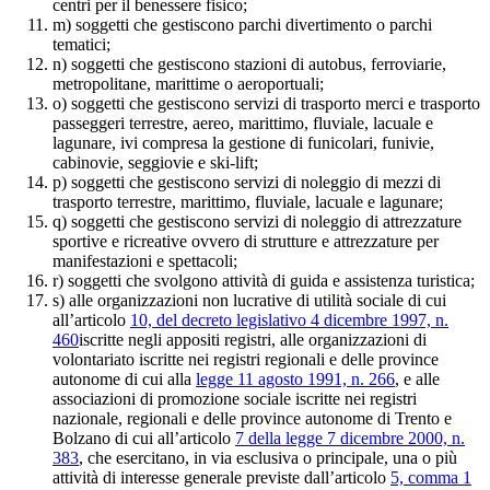
centri per il benessere fisico;
m) soggetti che gestiscono parchi divertimento o parchi
tematici;
n) soggetti che gestiscono stazioni di autobus, ferroviarie,
metropolitane, marittime o aeroportuali;
o) soggetti che gestiscono servizi di trasporto merci e trasporto
passeggeri terrestre, aereo, marittimo, fluviale, lacuale e
lagunare, ivi compresa la gestione di funicolari, funivie,
cabinovie, seggiovie e ski-lift;
p) soggetti che gestiscono servizi di noleggio di mezzi di
trasporto terrestre, marittimo, fluviale, lacuale e lagunare;
q) soggetti che gestiscono servizi di noleggio di attrezzature
sportive e ricreative ovvero di strutture e attrezzature per
manifestazioni e spettacoli;
r) soggetti che svolgono attività di guida e assistenza turistica;
s) alle organizzazioni non lucrative di utilità sociale di cui
all’articolo
10, del decreto legislativo 4 dicembre 1997, n.
460
iscritte negli appositi registri, alle organizzazioni di
volontariato iscritte nei registri regionali e delle province
autonome di cui alla
legge 11 agosto 1991, n. 266
, e alle
associazioni di promozione sociale iscritte nei registri
nazionale, regionali e delle province autonome di Trento e
Bolzano di cui all’articolo
7 della legge 7 dicembre 2000, n.
383
, che esercitano, in via esclusiva o principale, una o più
attività di interesse generale previste dall’articolo
5, comma 1