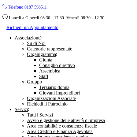
Skip
Telefono 0187 598511
to
the
Lunedì a Giovedì 08:30 - 17.30. Venerdì 08:30 - 12.30
content
Richiedi un Appuntamento
Associazione
Su di Noi
Categorie rappresentate
Organigramma
Giunta
Consiglio direttivo
Assemblea
Staff
Gruppi
Terziario donna
Giovani Imprenditori
Organizzazioni Associate
Richiedi il Patrocinio
Servizi
Tutti i Servizi
Avvio e gestione delle attività di impresa
Area contabilità e consulenza fiscale
Area Credito e Finanza Agevolata
Area lavoro, consulenza, paghe