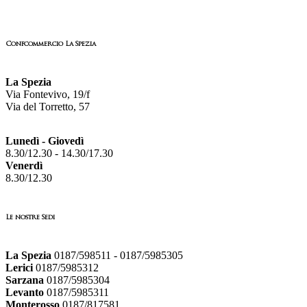
Confcommercio La Spezia
La Spezia
Via Fontevivo, 19/f
Via del Torretto, 57
Lunedì - Giovedì
8.30/12.30 - 14.30/17.30
Venerdì
8.30/12.30
Le nostre Sedi
La Spezia
0187/598511 - 0187/5985305
Lerici
0187/5985312
Sarzana
0187/5985304
Levanto
0187/5985311
Monterosso
0187/817581