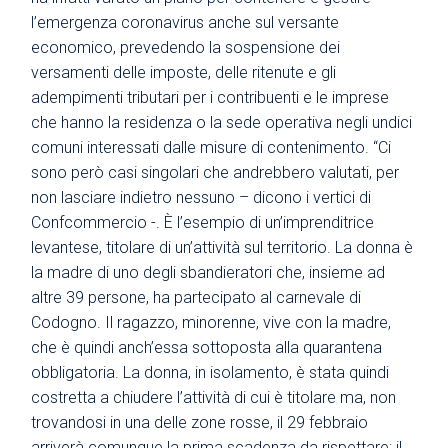
l’emergenza coronavirus anche sul versante
economico, prevedendo la sospensione dei
versamenti delle imposte, delle ritenute e gli
adempimenti tributari per i contribuenti e le imprese
che hanno la residenza o la sede operativa negli undici
comuni interessati dalle misure di contenimento. “Ci
sono però casi singolari che andrebbero valutati, per
non lasciare indietro nessuno – dicono i vertici di
Confcommercio -. È l’esempio di un’imprenditrice
levantese, titolare di un’attività sul territorio. La donna è
la madre di uno degli sbandieratori che, insieme ad
altre 39 persone, ha partecipato al carnevale di
Codogno. Il ragazzo, minorenne, vive con la madre,
che è quindi anch’essa sottoposta alla quarantena
obbligatoria. La donna, in isolamento, è stata quindi
costretta a chiudere l’attività di cui è titolare ma, non
trovandosi in una delle zone rosse, il 29 febbraio
arriverà comunque la prima scadenza da rispettare: il