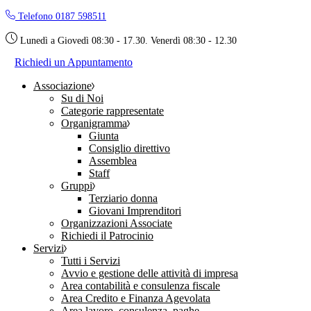
Skip
Telefono 0187 598511
to
the
Lunedì a Giovedì 08:30 - 17.30. Venerdì 08:30 - 12.30
content
Richiedi un Appuntamento
Associazione
Su di Noi
Categorie rappresentate
Organigramma
Giunta
Consiglio direttivo
Assemblea
Staff
Gruppi
Terziario donna
Giovani Imprenditori
Organizzazioni Associate
Richiedi il Patrocinio
Servizi
Tutti i Servizi
Avvio e gestione delle attività di impresa
Area contabilità e consulenza fiscale
Area Credito e Finanza Agevolata
Area lavoro, consulenza, paghe