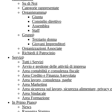
Su di Noi
Categorie rappresentate
Organigramma
Giunta
Consiglio direttivo
Assemblea
Staff
Gruppi
Terziario donna
Giovani Imprenditori
Organizzazioni Associate
Richiedi il Patrocinio
Servizi
Tutti i Servizi
Avvio e gestione delle attività di impresa
Area contabilità e consulenza fiscale
Area Credito e Finanza Agevolata
Area lavoro, consulenza, paghe
Area Marketing
Area sicurezza sul lavoro, sicurezza alimentare, privacy 
Area Sindacale
Area Formazione
In Primo Piano
News
Rassegna Stampa