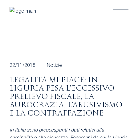
Skip
to
the
content
22/11/2018
Notizie
LEGALITÀ MI PIACE: IN
LIGURIA PESA L’ECCESSIVO
PRELIEVO FISCALE, LA
BUROCRAZIA, L’ABUSIVISMO
E LA CONTRAFFAZIONE
In Italia sono preoccupanti i dati relativi alla
criminalità e alla sicurezza. Fenomeni da cui la Liguria