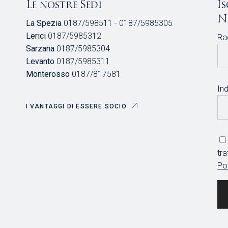
Le nostre Sedi
I
N
La Spezia
0187/598511 - 0187/5985305
Lerici
0187/5985312
Ra
Sarzana
0187/5985304
Levanto
0187/5985311
Monterosso
0187/817581
Ind
I VANTAGGI DI ESSERE SOCIO
tr
Po