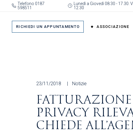
Skip
Telefono 0187
Lunedì a Giovedì 08:30 - 17.30. V
to
598511
12.30
the
content
RICHIEDI UN APPUNTAMENTO
ASSOCIAZIONE
Su di Noi
Categorie
rappresentate
Organigramma
23/11/2018
Notizie
Gruppi
FATTURAZIONE 
Organizzazioni
PRIVACY RILEVA
Associate
Richiedi il Patroci
CHIEDE ALL’AG