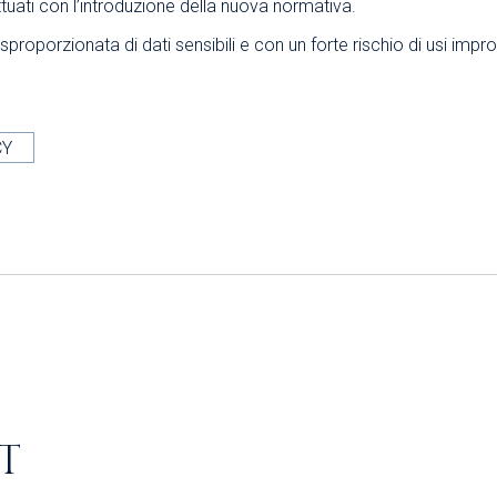
ttuati con l’introduzione della nuova normativa.
proporzionata di dati sensibili e con un forte rischio di usi improp
CY
T