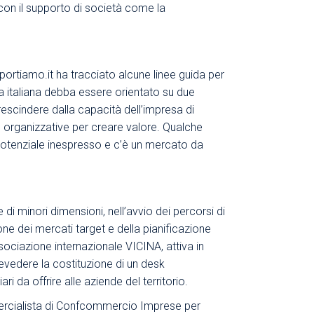
con il supporto di società come la
portiamo.it
ha tracciato alcune linee guida per
sa italiana debba essere orientato su due
prescindere dalla capacità dell’impresa di
organizzative per creare valore. Qualche
o potenziale inespresso e c’è un mercato da
 di minori dimensioni, nell’avvio dei percorsi di
one dei mercati target e della pianificazione
ssociazione internazionale VICINA, attiva in
revedere la costituzione di un desk
ri da offrire alle aziende del territorio.
rcialista di Confcommercio Imprese per