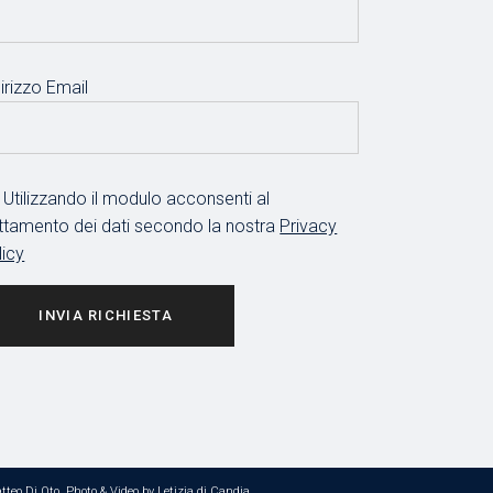
irizzo Email
Utilizzando il modulo acconsenti al
attamento dei dati secondo la nostra
Privacy
licy
INVIA RICHIESTA
tteo Di Oto
. Photo & Video by
Letizia di Candia