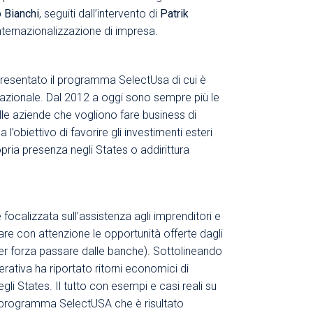
 Bianchi
, seguiti dall’intervento di
Patrik
nternazionalizzazione di impresa.
 presentato il programma SelectUsa di cui è
nazionale. Dal 2012 a oggi sono sempre più le
alle aziende che vogliono fare business di
 l’obiettivo di favorire gli investimenti esteri
pria presenza negli States o addirittura
focalizzata sull’assistenza agli imprenditori e
are con attenzione le opportunità offerte dagli
a per forza passare dalle banche). Sottolineando
ativa ha riportato ritorni economici di
li States. Il tutto con esempi e casi reali su
al programma SelectUSA che è risultato