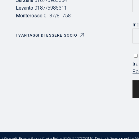
Sarzana
0187/5985304
Levanto
0187/5985311
Monterosso
0187/817581
Ind
I VANTAGGI DI ESSERE SOCIO
tr
Po
ti Riservati,
Privacy Policy
-
Cookie Policy
, P.IVA: 80003750116. Design & Development by
Ma