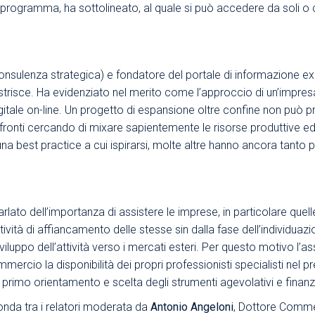
n programma, ha sottolineato, al quale si può accedere da soli o 
onsulenza strategica) e fondatore del portale di informazione
ex
e strisce. Ha evidenziato nel merito come l’approccio di un’impre
digitale on-line. Un progetto di espansione oltre confine non può 
nti cercando di mixare sapientemente le risorse produttive ed 
 una best practice a cui ispirarsi, molte altre hanno ancora tant
rlato dell’importanza di assistere le imprese, in particolare quelle
vità di affiancamento delle stesse sin dalla fase dell’individuazi
viluppo dell’attività verso i mercati esteri. Per questo motivo l’a
ercio la disponibilità dei propri professionisti specialisti nel p
di primo orientamento e scelta degli strumenti agevolativi e finanzia
nda tra i relatori moderata da
Antonio Angeloni
, Dottore Comme