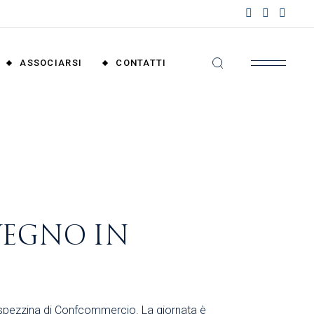
nzioni
riali
ASSOCIARSI
CONTATTI
nzioni
nali
Convenzioni
Territoriali
Convenzioni
Nazionali
NVEGNO IN
ede spezzina di Confcommercio. La giornata è