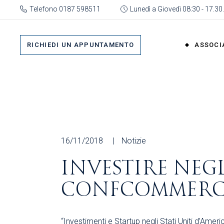
Skip
Telefono 0187 598511
Lunedì a Giovedì 08:30 - 17.30.
to
the
Su 
content
Cat
RICHIEDI UN APPUNTAMENTO
ASSOCI
rap
Or
Gru
Su di No
Org
Categor
As
rappres
Ric
Organi
16/11/2018
Notizie
Gruppi
INVESTIRE NEGL
Organizz
CONFCOMMERC
Associa
Richiedi 
“Investimenti e Startup negli Stati Uniti d’Amer