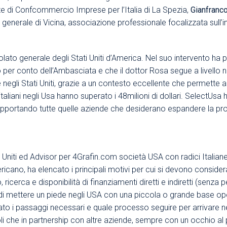
dente di Confcommercio Imprese per l’Italia di La Spezia,
Gianfranco
Area Sindacale
Area Sindacale
 generale di Vicina, associazione professionale focalizzata sull’i
Area Marketing
Area Formazione
Area sicurezza sul
solato generale degli Stati Uniti d’America. Nel suo intervento ha
lavoro e alimentare,
per conto dell’Ambasciata e che il dottor Rosa segue a livello 
privacy e ambiente
e negli Stati Uniti, grazie a un contesto eccellente che permette 
Area Formazione
italiani negli Usa hanno superato i 48milioni di dollari. SelectUsa ha
supportando tutte quelle aziende che desiderano espandere la pro
i Uniti ed Advisor per
4Grafin.com
società USA con radici Italiane 
ricano, ha elencato i principali motivi per cui si devono consider
, ricerca e disponibilità di finanziamenti diretti e indiretti (senz
 di mettere un piede negli USA con una piccola o grande base oper
to i passaggi necessari e quale processo seguire per arrivare neg
oli che in partnership con altre aziende, sempre con un occhio 