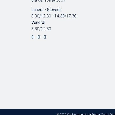
Via del Torretto, 57
Lunedì - Giovedì
8.30/12.30 - 14.30/17.30
Venerdì
8.30/12.30
©
2026 Confcommercio La Spezia, Tutti i Dirit