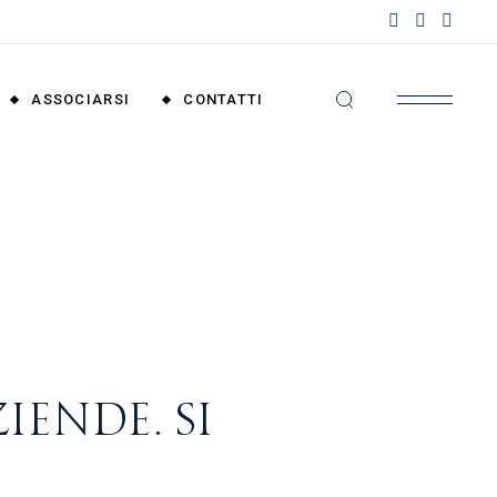
nzioni
riali
ASSOCIARSI
CONTATTI
nzioni
nali
Convenzioni
Territoriali
Convenzioni
Nazionali
IENDE. SI