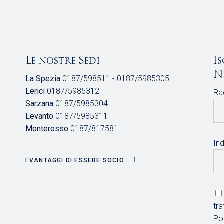
Le nostre Sedi
I
N
La Spezia
0187/598511 - 0187/5985305
Lerici
0187/5985312
Ra
Sarzana
0187/5985304
Levanto
0187/5985311
Monterosso
0187/817581
Ind
I VANTAGGI DI ESSERE SOCIO
tr
Po