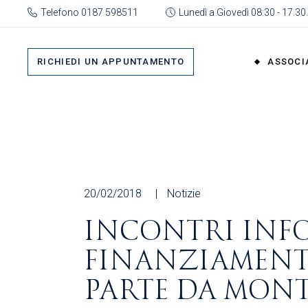
Skip
Telefono 0187 598511
Lunedì a Giovedì 08:30 - 17.30.
to
the
Su 
content
Cat
RICHIEDI UN APPUNTAMENTO
ASSOCI
rap
Or
Gru
Su di No
Org
Categor
As
rappres
Ric
Organi
20/02/2018
Notizie
Gruppi
INCONTRI INFO
Organizz
FINANZIAMENTI 
Associa
Richiedi 
PARTE DA MON