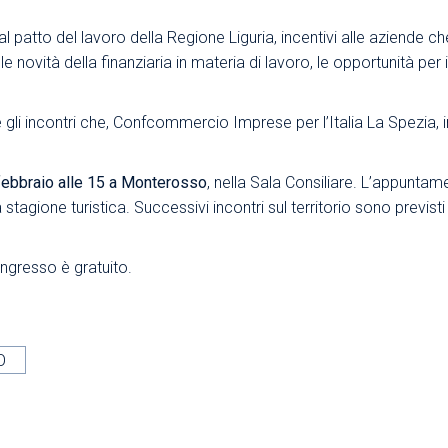
Area Sindacale
Area Sindacale
l patto del lavoro della Regione Liguria, incentivi alle aziende che
e le novità della finanziaria in materia di lavoro, le opportunità per 
Area Marketing
Area Formazione
Area sicurezza sul
lavoro e alimentare,
e gli incontri che, Confcommercio Imprese per l’Italia La Spezia,
privacy e ambiente
Area Formazione
febbraio alle 15 a Monterosso
, nella Sala Consiliare. L’appuntame
tagione turistica. Successivi incontri sul territorio sono previsti
l’ingresso è gratuito.
O