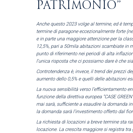
PATRIMONIO”
Anche questo 2023 volge al termine, ed è tempo
termine di paragone eccezionalmente forte (nel
e in parte una maggiore attenzione per la cla
12,5%, pari a 50mila abitazioni scambiate in m
punto di riferimento nei periodi di alta inflaz
l’unica risposta che ci possiamo dare è che si
Controtendenza è, invece, il trend dei prezzi d
aumento dello 0,5% e quelli delle abitazioni esi
La nuova sensibilità verso l’efficientamento e
funzione della direttiva europea “CASE GREEN” c
mai sarà, sufficiente a esaudire la domanda inc
la domanda sarà l’investimento offerto dal fior
La richiesta di locazioni a breve termine sta r
locazione. La crescita maggiore si registra tra gl