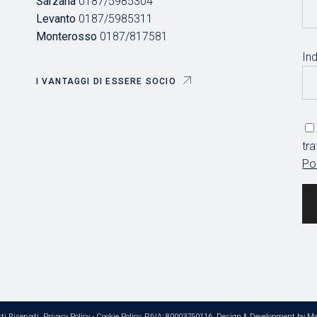
Sarzana
0187/5985304
Levanto
0187/5985311
Monterosso
0187/817581
Ind
I VANTAGGI DI ESSERE SOCIO
tr
Po
ti Riservati,
Privacy Policy
-
Cookie Policy
, P.IVA: 80003750116. Design & Development by
Ma