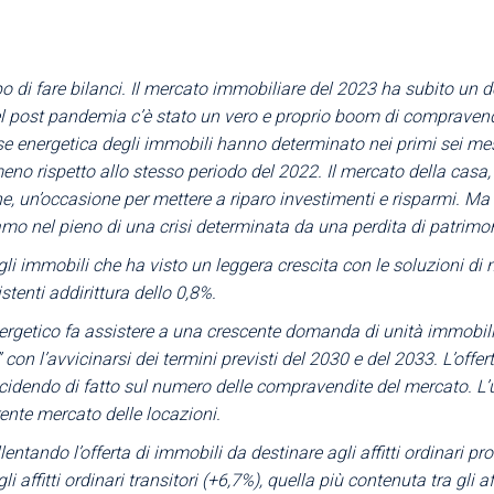
Area Sindacale
Area Sindacale
Area Marketing
Area Formazione
 di fare bilanci. Il mercato immobiliare del 2023 ha subito un d
Area sicurezza sul
 post pandemia c’è stato un vero e proprio boom di compravendit
lavoro e alimentare,
sse energetica degli immobili hanno determinato nei primi sei me
privacy e ambiente
eno rispetto allo stesso periodo del 2022. Il mercato della casa,
Area Formazione
ione, un’occasione per mettere a riparo investimenti e risparmi. M
amo nel pieno di una crisi determinata da una perdita di patrimo
egli immobili che ha visto un leggera crescita con le soluzioni d
stenti addirittura dello 0,8%.
nergetico fa assistere a una crescente domanda di unità immobilia
on l’avvicinarsi dei termini previsti del 2030 e del 2033. L’offe
idendo di fatto sul numero delle compravendite del mercato. L’uf
ente mercato delle locazioni.
allentando l’offerta di immobili da destinare agli affitti ordinar
i affitti ordinari transitori (+6,7%), quella più contenuta tra gli a