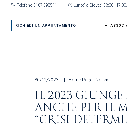
Skip
Telefono 0187 598511
Lunedì a Giovedì 08:30 - 17.30.
to
the
Su 
content
Cat
RICHIEDI UN APPUNTAMENTO
ASSOCI
rap
Or
Gru
Su di No
Org
Categor
As
rappres
Ric
Organi
30/12/2023
Home Page
Notizie
Gruppi
IL 2023 GIUNGE
Organizz
ANCHE PER IL 
Associa
Richiedi 
“CRISI DETERMI