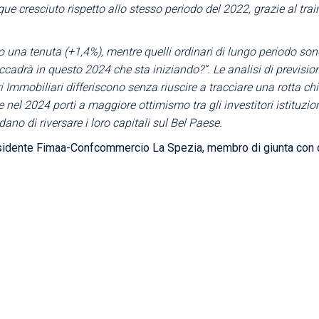
ue cresciuto rispetto allo stesso periodo del 2022, grazie al trai
o una tenuta (+1,4%), mentre quelli ordinari di lungo periodo son
adrà in questo 2024 che sta iniziando?”. Le analisi di prevision
i Immobiliari differiscono senza riuscire a tracciare una rotta ch
 nel 2024 porti a maggiore ottimismo tra gli investitori istituziona
dano di riversare i loro capitali sul Bel Paese.
sidente Fimaa-Confcommercio La Spezia, membro di giunta con del