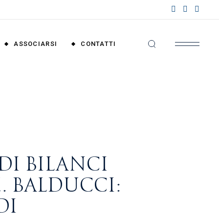
nzioni
riali
ASSOCIARSI
CONTATTI
nzioni
nali
Convenzioni
Territoriali
Convenzioni
Nazionali
 DI BILANCI
. BALDUCCI:
DI