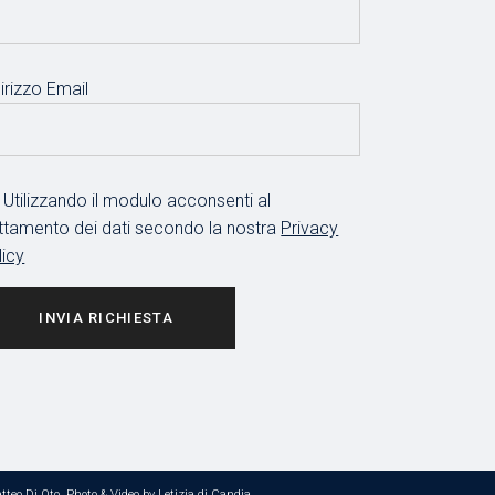
irizzo Email
Utilizzando il modulo acconsenti al
attamento dei dati secondo la nostra
Privacy
licy
INVIA RICHIESTA
tteo Di Oto
. Photo & Video by
Letizia di Candia