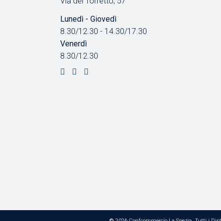
Via del Torretto, 57
Lunedì - Giovedì
8.30/12.30 - 14.30/17.30
Venerdì
8.30/12.30
©
2026 Confcommercio La Spezia, Tutti i Dirit