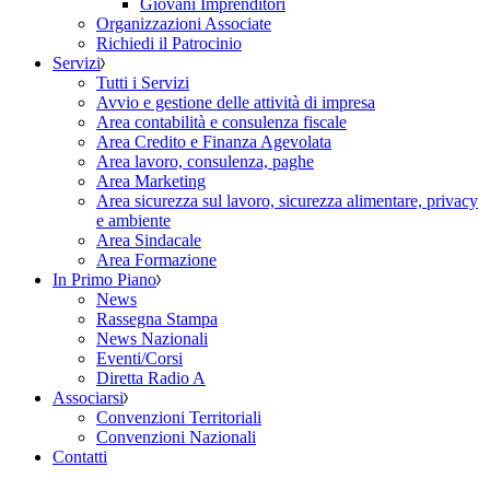
Giovani Imprenditori
Organizzazioni Associate
Richiedi il Patrocinio
Servizi
Tutti i Servizi
Avvio e gestione delle attività di impresa
Area contabilità e consulenza fiscale
Area Credito e Finanza Agevolata
Area lavoro, consulenza, paghe
Area Marketing
Area sicurezza sul lavoro, sicurezza alimentare, privacy
e ambiente
Area Sindacale
Area Formazione
In Primo Piano
News
Rassegna Stampa
News Nazionali
Eventi/Corsi
Diretta Radio A
Associarsi
Convenzioni Territoriali
Convenzioni Nazionali
Contatti