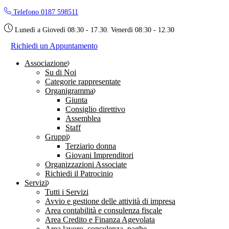
Skip
Telefono 0187 598511
to
the
Lunedì a Giovedì 08:30 - 17.30. Venerdì 08:30 - 12.30
content
Richiedi un Appuntamento
Associazione
Su di Noi
Categorie rappresentate
Organigramma
Giunta
Consiglio direttivo
Assemblea
Staff
Gruppi
Terziario donna
Giovani Imprenditori
Organizzazioni Associate
Richiedi il Patrocinio
Servizi
Tutti i Servizi
Avvio e gestione delle attività di impresa
Area contabilità e consulenza fiscale
Area Credito e Finanza Agevolata
Area lavoro, consulenza, paghe