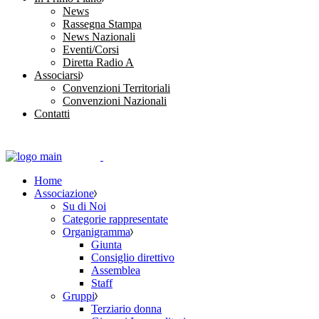
News
Rassegna Stampa
News Nazionali
Eventi/Corsi
Diretta Radio A
Associarsi
Convenzioni Territoriali
Convenzioni Nazionali
Contatti
Home
Associazione
Su di Noi
Categorie rappresentate
Organigramma
Giunta
Consiglio direttivo
Assemblea
Staff
Gruppi
Terziario donna