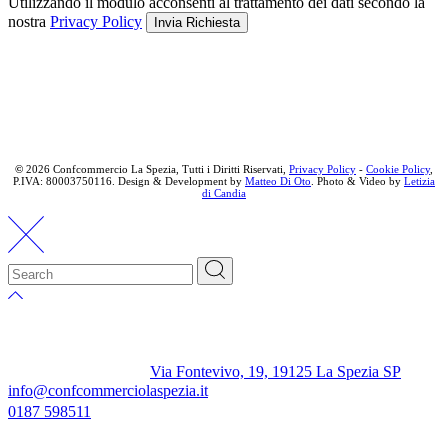
Utilizzando il modulo acconsenti al trattamento dei dati secondo la
nostra
Privacy Policy
Invia Richiesta
©
2026 Confcommercio La Spezia, Tutti i Diritti Riservati,
Privacy Policy
-
Cookie Policy
,
P.IVA: 80003750116. Design & Development by
Matteo Di Oto
. Photo & Video by
Letizia
di Candia
Via Fontevivo, 19, 19125 La Spezia SP
info@confcommerciolaspezia.it
0187 598511