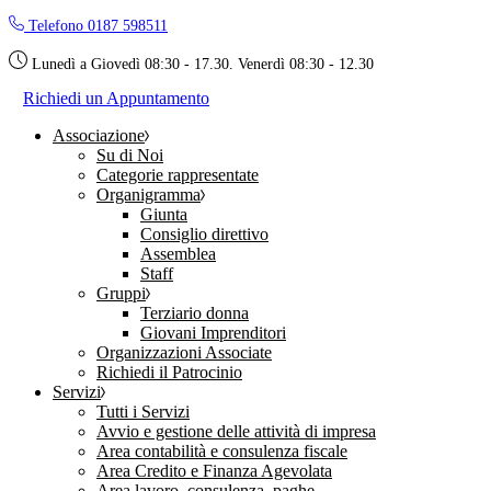
Skip
Telefono 0187 598511
to
the
Lunedì a Giovedì 08:30 - 17.30. Venerdì 08:30 - 12.30
content
Richiedi un Appuntamento
Associazione
Su di Noi
Categorie rappresentate
Organigramma
Giunta
Consiglio direttivo
Assemblea
Staff
Gruppi
Terziario donna
Giovani Imprenditori
Organizzazioni Associate
Richiedi il Patrocinio
Servizi
Tutti i Servizi
Avvio e gestione delle attività di impresa
Area contabilità e consulenza fiscale
Area Credito e Finanza Agevolata
Area lavoro, consulenza, paghe