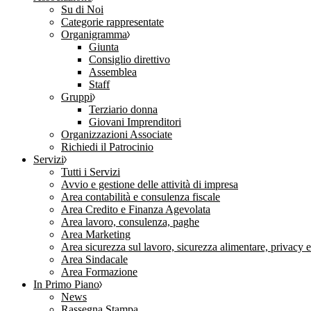
Su di Noi
Categorie rappresentate
Organigramma
Giunta
Consiglio direttivo
Assemblea
Staff
Gruppi
Terziario donna
Giovani Imprenditori
Organizzazioni Associate
Richiedi il Patrocinio
Servizi
Tutti i Servizi
Avvio e gestione delle attività di impresa
Area contabilità e consulenza fiscale
Area Credito e Finanza Agevolata
Area lavoro, consulenza, paghe
Area Marketing
Area sicurezza sul lavoro, sicurezza alimentare, privacy 
Area Sindacale
Area Formazione
In Primo Piano
News
Rassegna Stampa