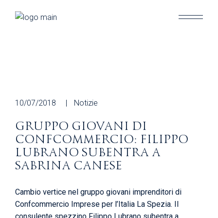
Skip
to
the
content
10/07/2018
Notizie
GRUPPO GIOVANI DI
CONFCOMMERCIO: FILIPPO
LUBRANO SUBENTRA A
SABRINA CANESE
Cambio vertice nel gruppo giovani imprenditori di
Confcommercio Imprese per l’Italia La Spezia. Il
consulente spezzino Filippo Lubrano subentra a