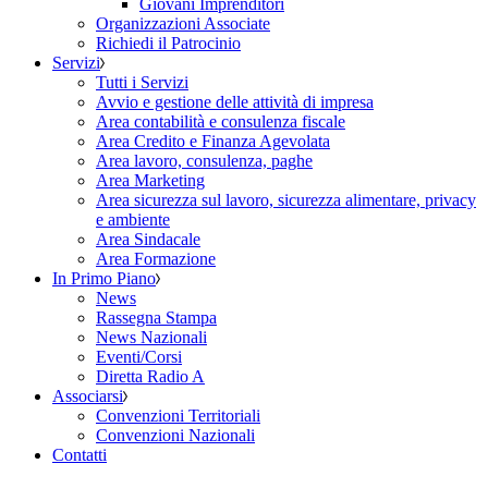
Giovani Imprenditori
Organizzazioni Associate
Richiedi il Patrocinio
Servizi
Tutti i Servizi
Avvio e gestione delle attività di impresa
Area contabilità e consulenza fiscale
Area Credito e Finanza Agevolata
Area lavoro, consulenza, paghe
Area Marketing
Area sicurezza sul lavoro, sicurezza alimentare, privacy
e ambiente
Area Sindacale
Area Formazione
In Primo Piano
News
Rassegna Stampa
News Nazionali
Eventi/Corsi
Diretta Radio A
Associarsi
Convenzioni Territoriali
Convenzioni Nazionali
Contatti