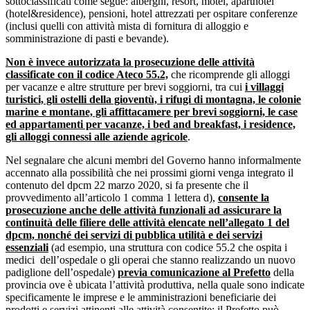
sottoclassificati come segue: alberghi, resort, motel, aparthotel
(hotel&residence), pensioni, hotel attrezzati per ospitare conferenze
(inclusi quelli con attività mista di fornitura di alloggio e
somministrazione di pasti e bevande).
Non è invece autorizzata la prosecuzione delle attività
classificate con il codice Ateco 55.2,
che ricomprende gli alloggi
per vacanze e altre strutture per brevi soggiorni, tra cui
i villaggi
turistici, gli ostelli della gioventù, i rifugi di montagna, le colonie
marine e montane, gli affittacamere per brevi soggiorni, le case
ed appartamenti per vacanze, i bed and breakfast, i residence,
gli alloggi connessi alle aziende agricole
.
Nel segnalare che alcuni membri del Governo hanno informalmente
accennato alla possibilità che nei prossimi giorni venga integrato il
contenuto del dpcm 22 marzo 2020, si fa presente che il
provvedimento all’articolo 1 comma 1 lettera d),
consente la
prosecuzione anche delle attività funzionali ad assicurare la
continuità delle filiere delle attività elencate nell’allegato 1 del
dpcm, nonché dei servizi di pubblica utilità e dei servizi
essenziali
(ad esempio, una struttura con codice 55.2 che ospita i
medici dell’ospedale o gli operai che stanno realizzando un nuovo
padiglione dell’ospedale)
previa comunicazione al Prefetto
della
provincia ove è ubicata l’attività produttiva, nella quale sono indicate
specificamente le imprese e le amministrazioni beneficiarie dei
prodotti e servizi attinenti alle attività consentite; il Prefetto può