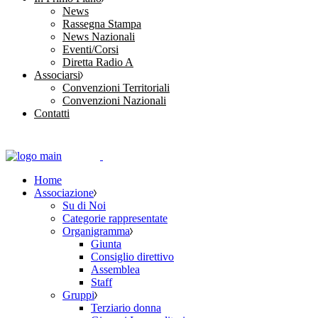
News
Rassegna Stampa
News Nazionali
Eventi/Corsi
Diretta Radio A
Associarsi
Convenzioni Territoriali
Convenzioni Nazionali
Contatti
Home
Associazione
Su di Noi
Categorie rappresentate
Organigramma
Giunta
Consiglio direttivo
Assemblea
Staff
Gruppi
Terziario donna