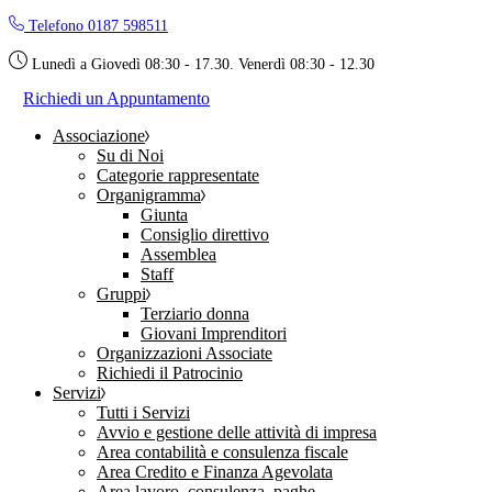
Skip
Telefono 0187 598511
to
the
Lunedì a Giovedì 08:30 - 17.30. Venerdì 08:30 - 12.30
content
Richiedi un Appuntamento
Associazione
Su di Noi
Categorie rappresentate
Organigramma
Giunta
Consiglio direttivo
Assemblea
Staff
Gruppi
Terziario donna
Giovani Imprenditori
Organizzazioni Associate
Richiedi il Patrocinio
Servizi
Tutti i Servizi
Avvio e gestione delle attività di impresa
Area contabilità e consulenza fiscale
Area Credito e Finanza Agevolata
Area lavoro, consulenza, paghe