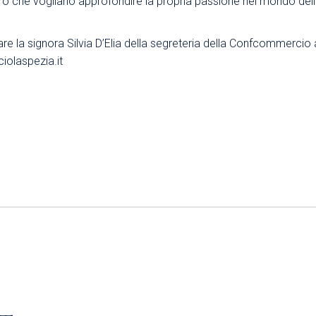
ro che vogliano approfondire la propria passione nel mondo della 
Area Sindacale
Area Sindacale
ttare la signora Silvia D’Elia della segreteria della Confcomme
Area Marketing
Area Formazione
olaspezia.it
Area sicurezza sul
lavoro e alimentare,
privacy e ambiente
Area Formazione