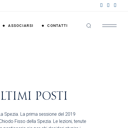
nzioni
riali
ASSOCIARSI
CONTATTI
nzioni
nali
Convenzioni
Territoriali
Convenzioni
Nazionali
LTIMI POSTI
La Spezia. La prima sessione del 2019
 Chiodo Fisso della Spezia. Le lezioni, tenute