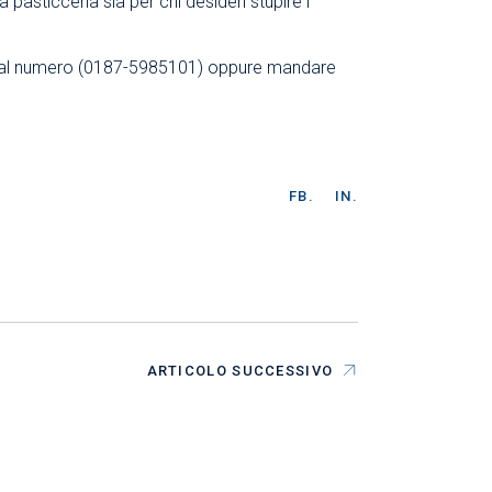
pasticceria sia per chi desideri stupire i
rcio al numero (0187-5985101) oppure mandare
FB.
IN.
ARTICOLO SUCCESSIVO