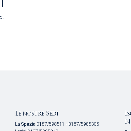
T
o.
Le nostre Sedi
I
N
La Spezia
0187/598511 - 0187/5985305