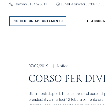
Skip
Telefono 0187 598511
Lunedì a Giovedì 08:30 - 17.30.
to
the
Su 
content
Cat
RICHIEDI UN APPUNTAMENTO
ASSOCI
rap
Or
Gru
Su di No
Org
Categor
As
rappres
Ric
Organi
07/02/2019
Notizie
Gruppi
CORSO PER DIVE
Organizz
Associa
Ultimi posti disponibili per iscriversi al corso di
Richiedi 
prenderà il via martedì 12 febbraio. Trenta ore s