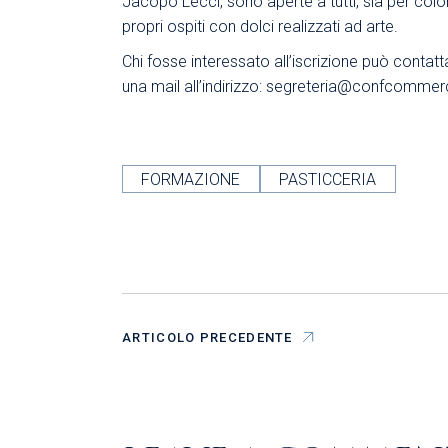
Jacopo Lecci, sono aperte a tutti, sia per colo
propri ospiti con dolci realizzati ad arte.
Chi fosse interessato all’iscrizione può conta
una mail all’indirizzo:
segreteria@confcommerci
FORMAZIONE
PASTICCERIA
ARTICOLO PRECEDENTE