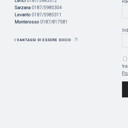
Lerici
0187/5985312
Ra
Sarzana
0187/5985304
Levanto
0187/5985311
Monterosso
0187/817581
Ind
I VANTAGGI DI ESSERE SOCIO
tr
Po