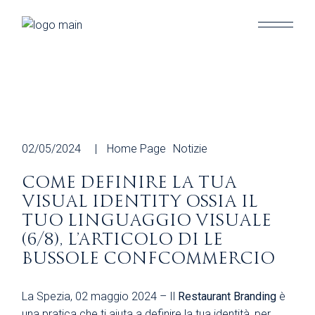
Skip
to
the
content
02/05/2024
Home Page
Notizie
COME DEFINIRE LA TUA
VISUAL IDENTITY OSSIA IL
TUO LINGUAGGIO VISUALE
(6/8), L’ARTICOLO DI LE
BUSSOLE CONFCOMMERCIO
La Spezia, 02 maggio 2024 – Il
Restaurant Branding
è
una pratica che ti aiuta a definire la tua identità, per