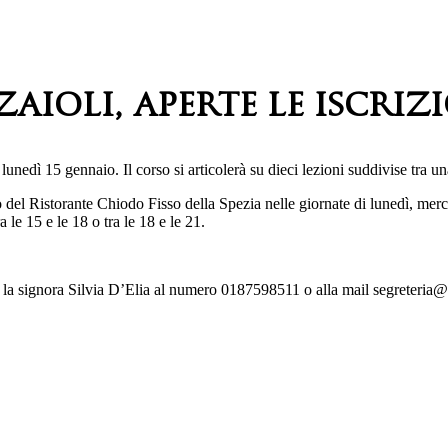
zaioli, aperte le iscriz
lunedì 15 gennaio. Il corso si articolerà su dieci lezioni suddivise tra un
 del Ristorante Chiodo Fisso della Spezia nelle giornate di lunedì, mercol
a le 15 e le 18 o tra le 18 e le 21.
so, la signora Silvia D’Elia al numero 0187598511 o alla mail segreteri