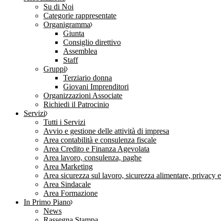
Su di Noi
Categorie rappresentate
Organigramma
Giunta
Consiglio direttivo
Assemblea
Staff
Gruppi
Terziario donna
Giovani Imprenditori
Organizzazioni Associate
Richiedi il Patrocinio
Servizi
Tutti i Servizi
Avvio e gestione delle attività di impresa
Area contabilità e consulenza fiscale
Area Credito e Finanza Agevolata
Area lavoro, consulenza, paghe
Area Marketing
Area sicurezza sul lavoro, sicurezza alimentare, privacy 
Area Sindacale
Area Formazione
In Primo Piano
News
Rassegna Stampa