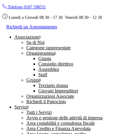
Skip
Telefono 0187 598511
to
the
Lunedì a Giovedì 08:30 - 17.30. Venerdì 08:30 - 12.30
content
Richiedi un Appuntamento
Associazione
Su di Noi
Categorie rappresentate
Organigramma
Giunta
Consiglio direttivo
Assemblea
Staff
Gruppi
Terziario donna
Giovani Imprenditori
Organizzazioni Associate
Richiedi il Patrocinio
Servizi
Tutti i Servizi
Avvio e gestione delle attività di impresa
Area contabilità e consulenza fiscale
Area Credito e Finanza Agevolata
Area lavoro, consulenza, paghe