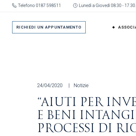
Skip
Telefono 0187 598511
Lunedì a Giovedì 08:30 - 17.30.
to
the
Su 
content
Cat
RICHIEDI UN APPUNTAMENTO
ASSOCI
rap
Or
Gru
Su di No
Org
Categor
As
rappres
Ric
Organi
24/04/2020
Notizie
Gruppi
“AIUTI PER IN
Organizz
E BENI INTANG
Associa
Richiedi 
PROCESSI DI R