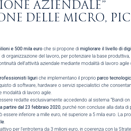
IONE AZIENDALE”
Area Sindacale
Area Sindacale
NE DELLE MICRO, PIC
Area Marketing
Area Formazione
Area sicurezza sul
lavoro e alimentare,
privacy e ambiente
lioni e 500 mila euro
che si propone di
migliorare il livello di d
Area Formazione
i organizzazione del lavoro, per potenziare la base produttiva, i
ontinuità dell’attività aziendale mediante modalità di lavoro agi
rofessionisti liguri
che implementano il proprio
parco tecnologi
uisto di software, hardware o servizi specialistici che consentan
le modalità di lavoro agile.
ere redatte esclusivamente accedendo al sistema “Bandi on li
 a partire dal 23 febbraio 2020
, purché non concluse alla data d
essere inferiore a mille euro, né superiore a 5 mila euro. La proc
ile
.
attivo per l’entroterra da 3 milioni euro, in coerenza con la Strate