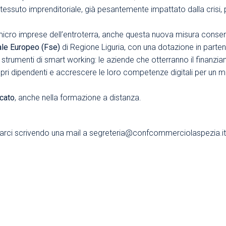
essuto imprenditoriale, già pesantemente impattato dalla crisi, pr
micro imprese dell’entroterra, anche questa nuova misura consenti
le Europeo (Fse)
di Regione Liguria, con una dotazione in parten
strumenti di smart working: le aziende che otterranno il finanzi
ri dipendenti e accrescere le loro competenze digitali per un migl
rcato
, anche nella formazione a distanza.
ttarci scrivendo una mail a segreteria@confcommerciolaspezia.it