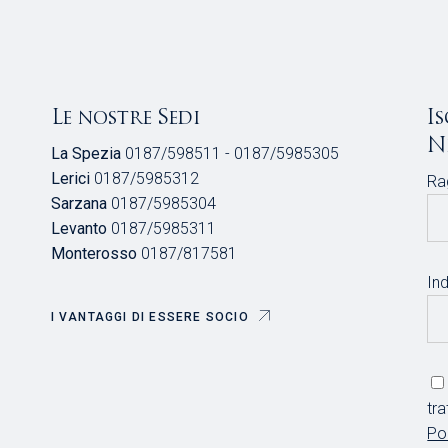
Le nostre Sedi
I
N
La Spezia
0187/598511 - 0187/5985305
Lerici
0187/5985312
Ra
Sarzana
0187/5985304
Levanto
0187/5985311
Monterosso
0187/817581
Ind
I VANTAGGI DI ESSERE SOCIO
tr
Po