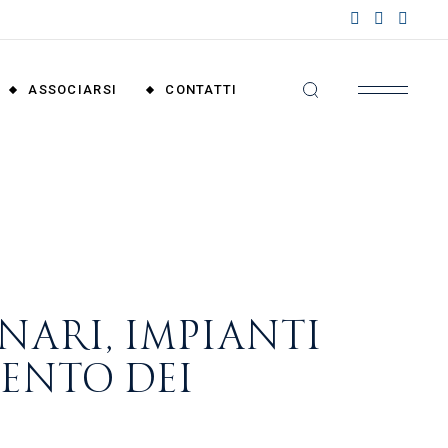
nzioni
riali
ASSOCIARSI
CONTATTI
nzioni
nali
Convenzioni
Territoriali
Convenzioni
Nazionali
NARI, IMPIANTI
MENTO DEI