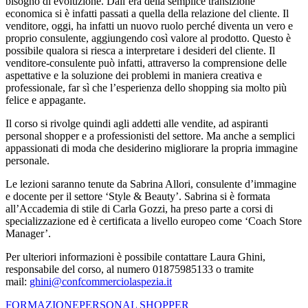
bisogno di evoluzione. Dall’era della semplice transizione
economica si è infatti passati a quella della relazione del cliente. Il
venditore, oggi, ha infatti un nuovo ruolo perché diventa un vero e
proprio consulente, aggiungendo così valore al prodotto. Questo è
possibile qualora si riesca a interpretare i desideri del cliente. Il
venditore-consulente può infatti, attraverso la comprensione delle
aspettative e la soluzione dei problemi in maniera creativa e
professionale, far sì che l’esperienza dello shopping sia molto più
felice e appagante.
Il corso si rivolge quindi agli addetti alle vendite, ad aspiranti
personal shopper e a professionisti del settore. Ma anche a semplici
appassionati di moda che desiderino migliorare la propria immagine
personale.
Le lezioni saranno tenute da Sabrina Allori, consulente d’immagine
e docente per il settore ‘Style & Beauty’. Sabrina si è formata
all’Accademia di stile di Carla Gozzi, ha preso parte a corsi di
specializzazione ed è certificata a livello europeo come ‘Coach Store
Manager’.
Per ulteriori informazioni è possibile contattare Laura Ghini,
responsabile del corso, al numero 01875985133 o tramite
mail:
ghini@confcommerciolaspezia.it
FORMAZIONE
PERSONAL SHOPPER