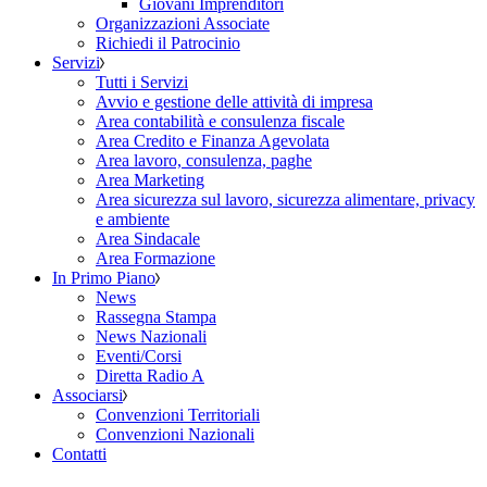
Giovani Imprenditori
Organizzazioni Associate
Richiedi il Patrocinio
Servizi
Tutti i Servizi
Avvio e gestione delle attività di impresa
Area contabilità e consulenza fiscale
Area Credito e Finanza Agevolata
Area lavoro, consulenza, paghe
Area Marketing
Area sicurezza sul lavoro, sicurezza alimentare, privacy
e ambiente
Area Sindacale
Area Formazione
In Primo Piano
News
Rassegna Stampa
News Nazionali
Eventi/Corsi
Diretta Radio A
Associarsi
Convenzioni Territoriali
Convenzioni Nazionali
Contatti