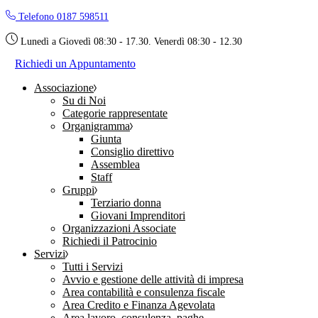
Skip
Telefono 0187 598511
to
the
Lunedì a Giovedì 08:30 - 17.30. Venerdì 08:30 - 12.30
content
Richiedi un Appuntamento
Associazione
Su di Noi
Categorie rappresentate
Organigramma
Giunta
Consiglio direttivo
Assemblea
Staff
Gruppi
Terziario donna
Giovani Imprenditori
Organizzazioni Associate
Richiedi il Patrocinio
Servizi
Tutti i Servizi
Avvio e gestione delle attività di impresa
Area contabilità e consulenza fiscale
Area Credito e Finanza Agevolata
Area lavoro, consulenza, paghe