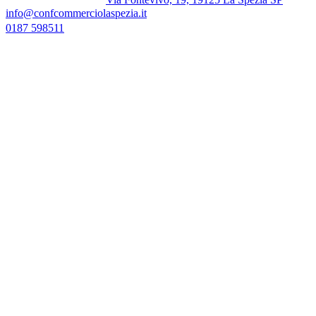
info@confcommerciolaspezia.it
0187 598511