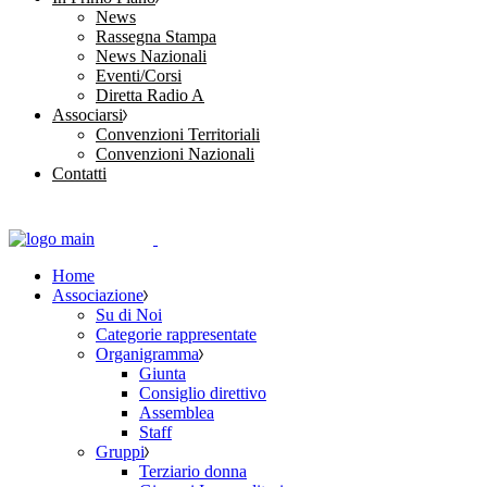
News
Rassegna Stampa
News Nazionali
Eventi/Corsi
Diretta Radio A
Associarsi
Convenzioni Territoriali
Convenzioni Nazionali
Contatti
Home
Associazione
Su di Noi
Categorie rappresentate
Organigramma
Giunta
Consiglio direttivo
Assemblea
Staff
Gruppi
Terziario donna