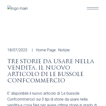
Skip
to
the
content
18/07/2023
Home Page
Notizie
TRE STORIE DA USARE NELLA
VENDITA, IL NUOVO
ARTICOLO DI LE BUSSOLE
CONFCOMMERCIO
E’ disponibile il nuovo articolo di ‘Le bussole
Confcommercio’ sui 3 tipi di storie da usare nella
vendita e cosa fare per avere ottime storie in grado di